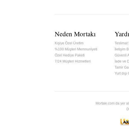
Neden Mortakı
Yard
Kişiye Özel Üretim
Teslimat 
%100 Müşteri Memnuniyeti
İletişim Bi
Özel Hediye Paketi
Güvenli A
7/24 Müşteri Hizmetleri
İade ve 
Tamir Gar
ified & Secured Godaddy
Yurt dışı
Mortakı.com da yer al
D