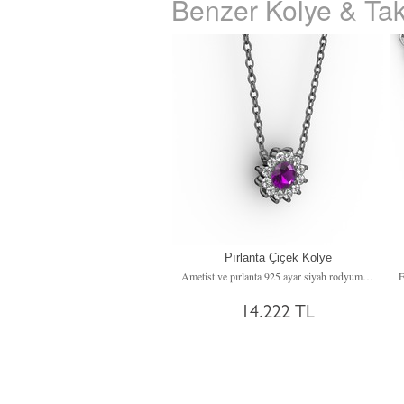
Benzer Kolye & Tak
Pırlanta Çiçek Kolye
Ametist ve pırlanta 925 ayar siyah rodyum kaplama gümüş kolye (0.1056 karat, 40 cm gümüş rolo zincir)
14.222 TL