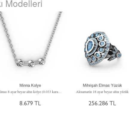
ı Modelleri
Minna Kolye
Mihrişah Elmas Yüzük
Elmas 8 ayar beyaz altın kolye (0.033 karat, 40 cm beyaz altın rolo zincir)
Akuamarin 18 ayar beyaz altın yüzük
8.679 TL
256.286 TL