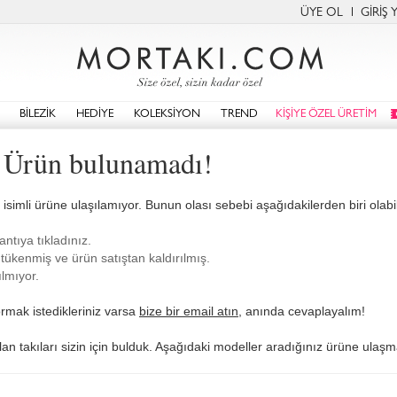
ÜYE OL
GİRİŞ 
BİLEZİK
HEDİYE
KOLEKSİYON
TREND
KİŞİYE ÖZEL ÜRETİM
 Ürün bulunamadı!
isimli ürüne ulaşılamıyor. Bunun olası sebebi aşağıdakilerden biri olabili
antıya tıkladınız.
tükenmiş ve ürün satıştan kaldırılmış.
lmıyor.
rmak istedikleriniz varsa
bize bir email atın
, anında cevaplayalım!
lan takıları sizin için bulduk. Aşağıdaki modeller aradığınız ürüne ulaşma