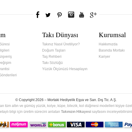
ım
Takı Dünyası
Kurumsal
Süresi
Takınız Nasıl Üretiliyor?
Hakkımızda
lgileri
Doğum Taşları
Basında Mortakı
lışveriş
Taş Rehberi
Kariyer
Değişim
Takı Sözlüğü
antisi
Yüzük Ölçünüzü Hesaplayın
 Gönderileri
© Copyright 2026 –
Mortaki Hediyelik Eşya ve San. Dış Tic. A.Ş.
an tüm altın ve gümüş yüzük, kolye, küpe, bilezik, kol düğmesi modelleri kişiye özel 
etaylı bilgi için üretim sürecini anlatan
Takınızın Hikayesi
sayfasını inceleyebilirsini