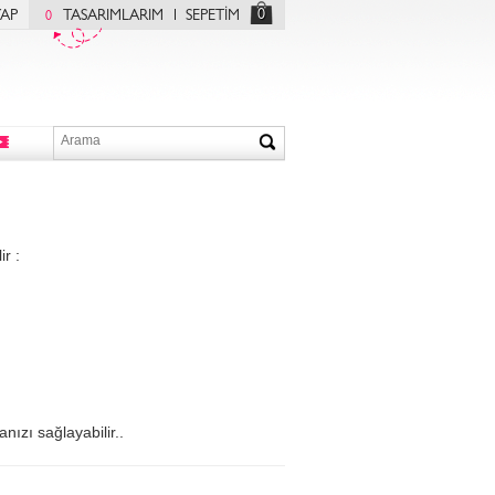
0
YAP
TASARIMLARIM
SEPETİM
0
r :
nızı sağlayabilir..