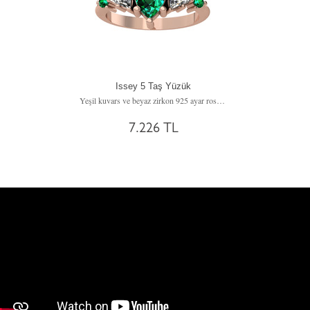
Issey 5 Taş Yüzük
Yeşil kuvars ve beyaz zirkon 925 ayar rose altın kaplama gümüş yüzük
7.226 TL