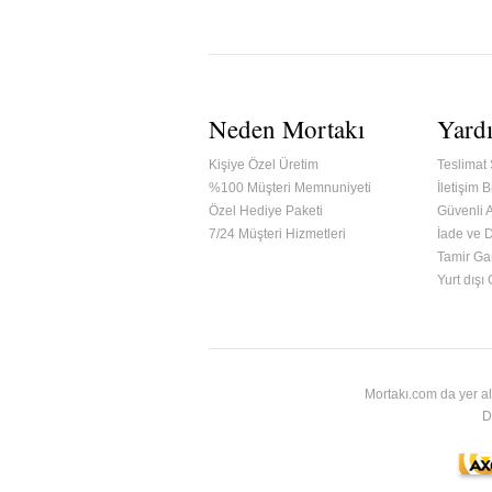
Neden Mortakı
Yard
Kişiye Özel Üretim
Teslimat 
%100 Müşteri Memnuniyeti
İletişim Bi
Özel Hediye Paketi
Güvenli A
7/24 Müşteri Hizmetleri
İade ve 
Tamir Gar
ified & Secured Godaddy
Yurt dışı
Mortakı.com da yer al
D