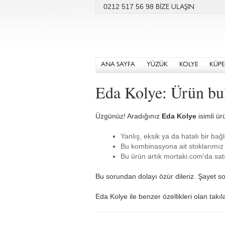
0212 517 56 98
BİZE ULAŞIN
ANA SAYFA
YÜZÜK
KOLYE
KÜPE
Eda Kolye: Ürün bu
Üzgünüz! Aradığınız
Eda Kolye
isimli ür
Yanlış, eksik ya da hatalı bir bağl
Bu kombinasyona ait stoklarımız 
Bu ürün artık mortaki.com'da satı
Bu sorundan dolayı özür dileriz. Şayet so
Eda Kolye ile benzer özellikleri olan takı