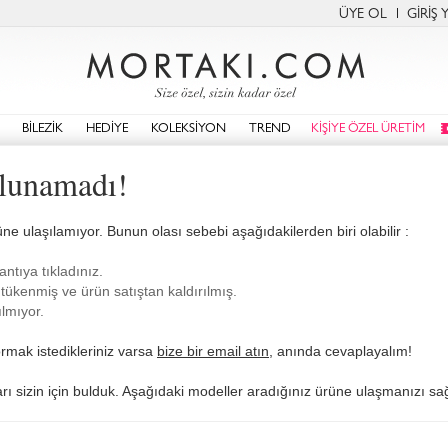
ÜYE OL
GİRİŞ 
BİLEZİK
HEDİYE
KOLEKSİYON
TREND
KİŞİYE ÖZEL ÜRETİM
lunamadı!
üne ulaşılamıyor. Bunun olası sebebi aşağıdakilerden biri olabilir :
antıya tıkladınız.
tükenmiş ve ürün satıştan kaldırılmış.
lmıyor.
rmak istedikleriniz varsa
bize bir email atın
, anında cevaplayalım!
ları sizin için bulduk. Aşağıdaki modeller aradığınız ürüne ulaşmanızı sağl