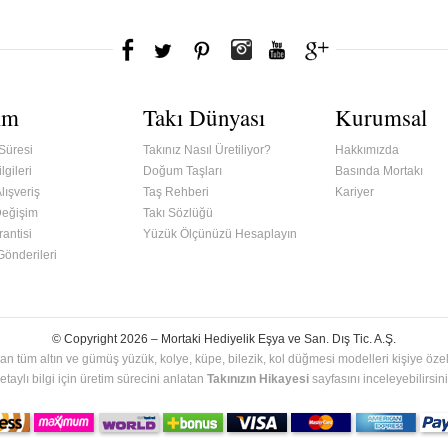
ım
Takı Dünyası
Kurumsal
Süresi
Takınız Nasıl Üretiliyor?
Hakkımızda
lgileri
Doğum Taşları
Basında Mortakı
lışveriş
Taş Rehberi
Kariyer
Değişim
Takı Sözlüğü
antisi
Yüzük Ölçünüzü Hesaplayın
 Gönderileri
© Copyright 2026 –
Mortaki Hediyelik Eşya ve San. Dış Tic. A.Ş.
an tüm altın ve gümüş yüzük, kolye, küpe, bilezik, kol düğmesi modelleri kişiye özel 
etaylı bilgi için üretim sürecini anlatan
Takınızın Hikayesi
sayfasını inceleyebilirsini