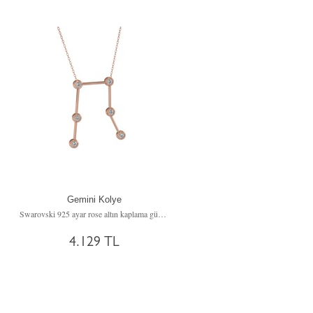
Gemini Kolye
Swarovski 925 ayar rose altın kaplama gümüş kolye (40 cm gümüş rolo zincir)
4.129 TL