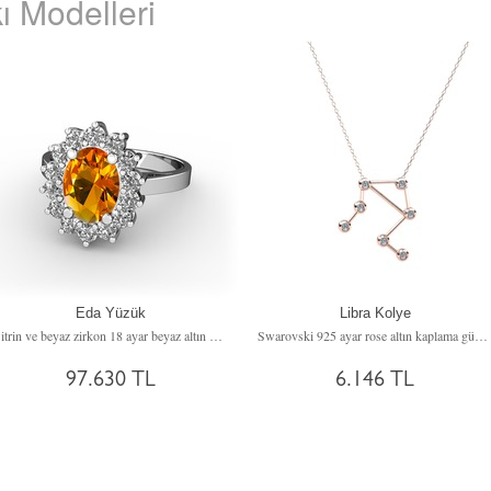
ı Modelleri
Eda Yüzük
Libra Kolye
Sitrin ve beyaz zirkon 18 ayar beyaz altın yüzük
Swarovski 925 ayar rose altın kaplama gümüş kolye (40 cm gümüş rolo zincir)
97.630 TL
6.146 TL