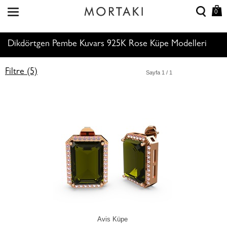
0
Dikdörtgen Pembe Kuvars 925K Rose Küpe Modelleri
Filtre (5)
Sayfa
1
/ 1
Avis Küpe