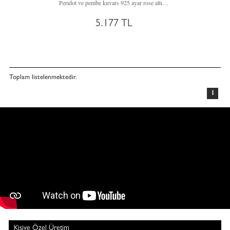
Peridot ve pembe kuvars 925 ayar rose altın kaplama gümüş küpe
5.177 TL
Toplam
listelenmektedir.
1
Kişiye Özel Üretim