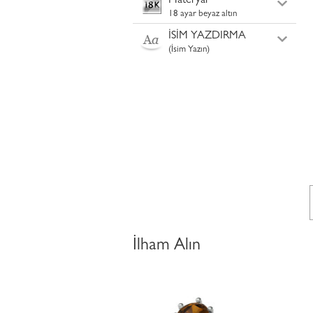
Materyal
18 ayar beyaz altın
İSİM YAZDIRMA
(İsim Yazın)
İlham Alın