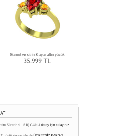
az
Siyah zirkon ve pembe kuvars 14 ayar
Dumanlı kuvars ve akuamarin 14
beyaz altın yüzük
altın yüzük
69.763 TL
69.705 TL
MAT
etim Süresi: 4 – 5 İŞ GÜNÜ
detay için tıklayınız
 TL üstü alışverişlerde
ÜCRETSİZ KARGO