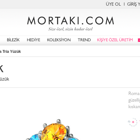
ÜYE OL
GİRİŞ 
BİLEZİK
HEDİYE
KOLEKSİYON
TREND
KİŞİYE ÖZEL ÜRETİM
a Tria Yüzük
k
yüzük
Romant
güzell
kıskan