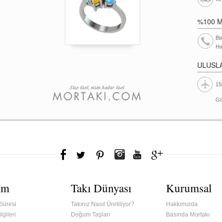
%100 
Bi
Ha
ULUSL
15
Gö
ım
Takı Dünyası
Kurumsal
Süresi
Takınız Nasıl Üretiliyor?
Hakkımızda
lgileri
Doğum Taşları
Basında Mortakı