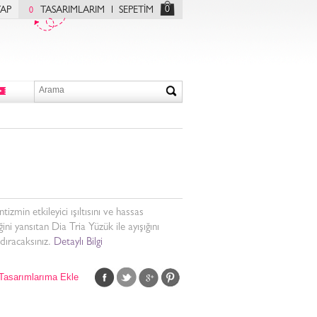
0
YAP
TASARIMLARIM
SEPETİM
0
izmin etkileyici ışıltısını ve hassas
iğini yansıtan Dia Tria Yüzük ile ayışığını
dıracaksınız.
Detaylı Bilgi
Tasarımlarıma Ekle