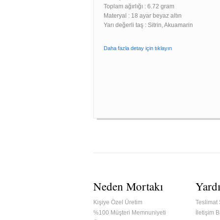
Toplam ağırlığı : 6.72 gram
Materyal : 18 ayar beyaz altın
Yarı değerli taş : Sitrin, Akuamarin
Daha fazla detay için tıklayın
Neden Mortakı
Yard
Kişiye Özel Üretim
Teslimat 
%100 Müşteri Memnuniyeti
İletişim Bi