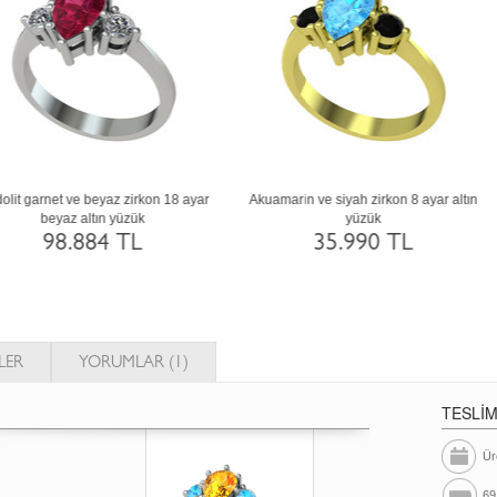
rnet ve pırlanta 18 ayar altın yüzük (0.32
Dumanlı kuvars ve pırlanta 14 ayar bey
karat)
altın yüzük (0.32 karat)
141.419 TL
112.213 TL
LER
YORUMLAR (1)
TESLİ
Ür
69