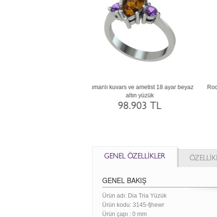
t ve sitrin 8 ayar altın yüzük
Rodolit garnet ve dumanlı kuvars 8 ayar
Ga
altın yüzük
35.999 TL
35.999 TL
GENEL ÖZELLİKLER
ÖZELLİK
GENEL BAKIŞ
Ürün adı: Dia Tria Yüzük
Ürün kodu:
3145-fjhewr
Ürün çapı : 0 mm