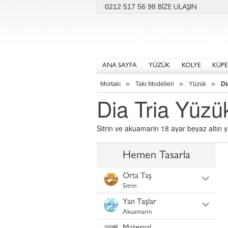
0212 517 56 98
BİZE ULAŞIN
ANA SAYFA
YÜZÜK
KOLYE
KÜPE
»
»
»
Mortakı
Takı Modelleri
Yüzük
Di
Dia Tria Yüzü
Sitrin ve akuamarin 18 ayar beyaz altın 
Hemen Tasarla
Orta Taş
Sitrin
Yan Taşlar
Akuamarin