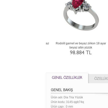
t ve sitrin 8 ayar altın yüzük
Rodolit garnet ve dumanlı kuvars 8 ayar
Ga
altın yüzük
35.999 TL
35.999 TL
GENEL ÖZELLİKLER
ÖZELLİK
GENEL BAKIŞ
Ürün adı: Dia Tria Yüzük
Ürün kodu:
3145-qgb74q
Ürün çapı : 0 mm