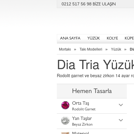
0212 517 56 98
BİZE ULAŞIN
ANA SAYFA
YÜZÜK
KOLYE
KÜPE
»
»
»
Mortakı
Takı Modelleri
Yüzük
Di
Dia Tria Yüzü
Rodolit garnet ve beyaz zirkon 14 ayar r
Hemen Tasarla
Orta Taş
Rodolit Garnet
Yan Taşlar
Beyaz Zirkon