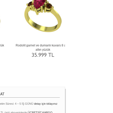
az
Siyah zirkon ve pembe kuvars 14 ayar
Dumanlı kuvars ve akuamarin 14
beyaz altın yüzük
altın yüzük
69.763 TL
69.705 TL
MAT
etim Süresi: 4 – 5 İŞ GÜNÜ
detay için tıklayınız
 TL üstü alışverişlerde
ÜCRETSİZ KARGO