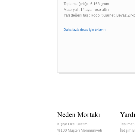
Toplam ağırlığı : 6.168 gram
Materyal : 14 ayar rose altın
Yarı değerli taş : Rodolit Garnet, Beyaz Zirk
Daha fazla detay için tıklayın
Neden Mortakı
Yard
Kişiye Özel Üretim
Teslimat 
%100 Müşteri Memnuniyeti
İletişim Bi