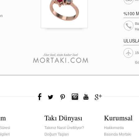
%100 
on
Bi
Ha
ULUSL
15
Gö
ım
Takı Dünyası
Kurumsal
Süresi
Takınız Nasıl Üretiliyor?
Hakkımızda
lgileri
Doğum Taşları
Basında Mortakı