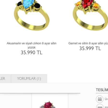
rnet ve pırlanta 18 ayar altın yüzük (0.32
Dumanlı kuvars ve pırlanta 14 ayar bey
karat)
altın yüzük (0.32 karat)
141.419 TL
112.213 TL
LER
YORUMLAR (1)
TESLİ
Ür
69