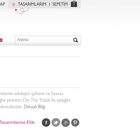
0
YAP
TASARIMLARIM
SEPETİM
0
izmin etkileyici ışıltısını ve hassas
iğini yansıtan Dia Tria Yüzük ile ayışığını
dıracaksınız.
Detaylı Bilgi
Tasarımlarıma Ekle