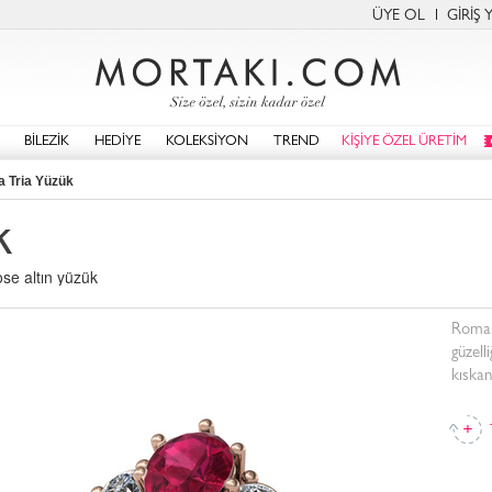
ÜYE OL
GİRİŞ 
BİLEZİK
HEDİYE
KOLEKSİYON
TREND
KİŞİYE ÖZEL ÜRETİM
a Tria Yüzük
k
ose altın yüzük
Romant
güzell
kıskan