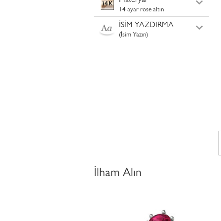
Materyal
14 ayar rose altın
İSİM YAZDIRMA
(İsim Yazın)
İlham Alın