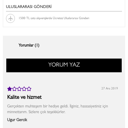
ULUSLARARASI GÖNDERİ
1500 TL üstü alışverişlerde Ücretsiz Uluslararası Gönderi
Yorumlar (1)
YORUM YAZ
27 Ara 2019
Kalite ve hizmet
Gerçekten muhteşem bir hediye geldi. İlginiz, hassasiyetiniz için
minnettarım. Sizlere çok teşekkürler.
Ugur Gercik