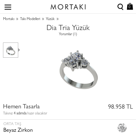
0
»
»
»
Mortakı
Takı Modelleri
Yüzük
Dia Tria Yüzük
Yorumlar (1)
Hemen Tasarla
98.958 TL
Takınız
4 adımda
hazır olacaktır
ORTA TAŞ
Beyaz Zirkon