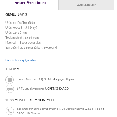
GENEL ÖZELLİKLER
ÖZELLİKLER
GENEL BAKIŞ
Ürün adı: Dia Tria Yüzük
Ürün kodu:
3145-124aly7
Ürün çapı : 0 mm
Toplam ağırlığı : 6.666 gram
Materyal : 18 ayar beyaz altın
Yarı değerli taş : Beyaz Zirkon, Swarovski
Daha fazla detay için tıklayın
TESLİMAT
Üretim Süresi: 4 – 5 İŞ GÜNÜ
detay için tıklayınız
69 TL üstü alışverişlerde
ÜCRETSİZ KARGO
%100 MÜŞTERİ MEMNUNİYETİ
Bize email atın anında cevaplayalım ! 7/24 Destek Hattımız 0212 517 56 98
09:00 - 19:00 arası.