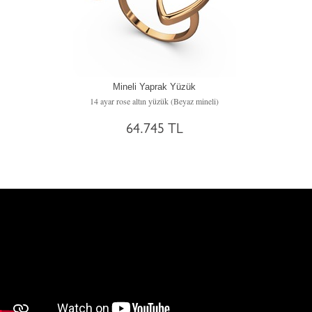
Mineli Yaprak Yüzük
14 ayar rose altın yüzük (Beyaz mineli)
64.745 TL