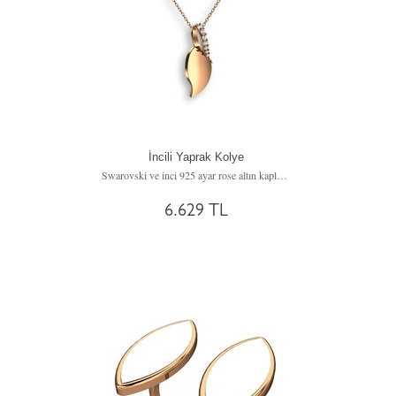
İncili Yaprak Kolye
Swarovski ve inci 925 ayar rose altın kaplama gümüş kolye (40 cm gümüş rolo zincir)
6.629 TL