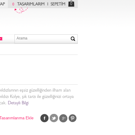
0
YAP
TASARIMLARIM
SEPETİM
0
ıldızlarının eşsiz güzelliğinden ilham alan
ldızı Kolye, şık tarzı ile güzelliğinizi ortaya
cak.
Detaylı Bilgi
Tasarımlarıma Ekle