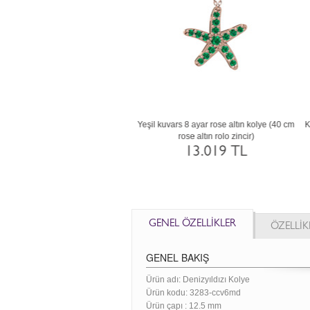
t 8 ayar beyaz altın kolye (40 cm
Yeşil kuvars 8 ayar rose altın kolye (40 cm
Kö
altın rolo zincir)
rose altın rolo zincir)
20.515 TL
13.019 TL
GENEL ÖZELLİKLER
ÖZELLİK
GENEL BAKIŞ
Ürün adı: Denizyıldızı Kolye
Ürün kodu:
3283-ccv6md
Ürün çapı : 12.5 mm