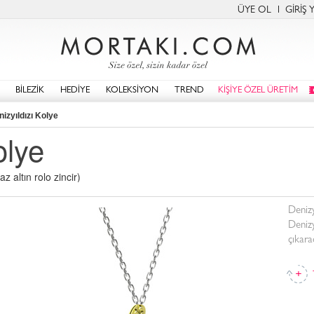
ÜYE OL
GİRİŞ 
BİLEZİK
HEDİYE
KOLEKSİYON
TREND
KİŞİYE ÖZEL ÜRETİM
izyıldızı Kolye
olye
 altın rolo zincir)
Denizy
Denizyı
çıkara