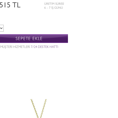
.515 TL
ÜRETİM SÜRESİ
6 – 7 İŞ GÜNÜ
SEPETE EKLE
MÜŞTERİ HİZMETLERİ
7/24 DESTEK HATTI