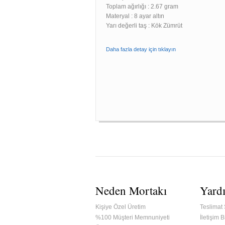
Toplam ağırlığı : 2.67 gram
Materyal : 8 ayar altın
Yarı değerli taş : Kök Zümrüt
Daha fazla detay için tıklayın
Neden Mortakı
Yard
Kişiye Özel Üretim
Teslimat 
%100 Müşteri Memnuniyeti
İletişim Bi