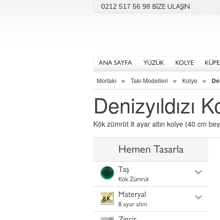
0212 517 56 98
BİZE ULAŞIN
ANA SAYFA
YÜZÜK
KOLYE
KÜPE
»
»
»
Mortakı
Takı Modelleri
Kolye
Den
Denizyıldızı K
Kök zümrüt 8 ayar altın kolye (40 cm beyaz
Hemen Tasarla
Taş
Kök Zümrüt
Materyal
8 ayar altın