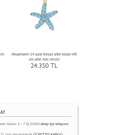
cm
Akuamarin 14 ayar beyaz altın kolye (40
Garnet 8 ayar beyaz altın koly
cm altın rolo zincir)
rose altın rolo zincir)
24.350 TL
13.019 TL
MAT
etim Süresi: 6 – 7 İŞ GÜNÜ
detay için tıklayınız
 TL üstü alışverişlerde
ÜCRETSİZ KARGO