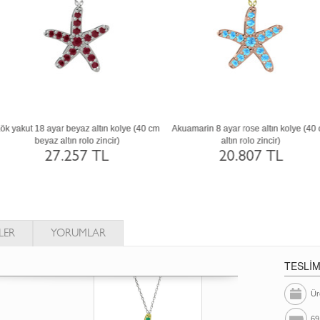
k yakut 18 ayar beyaz altın kolye (40 cm
Akuamarin 8 ayar rose altın kolye (40 
beyaz altın rolo zincir)
altın rolo zincir)
27.257 TL
20.807 TL
LER
YORUMLAR
TESLİ
Ür
69