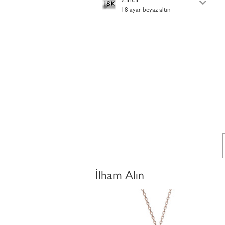
Zincir
18 ayar beyaz altın
İlham Alın