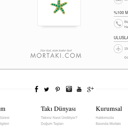
%100 
Bi
Ha
ULUSL
15
Gö
ım
Takı Dünyası
Kurumsal
Süresi
Takınız Nasıl Üretiliyor?
Hakkımızda
lgileri
Doğum Taşları
Basında Mortakı