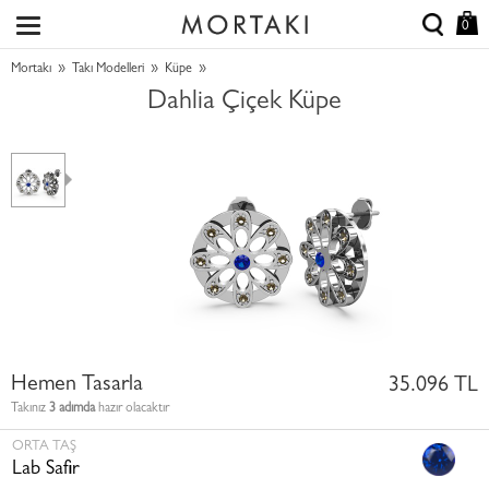
0
»
»
»
Mortakı
Takı Modelleri
Küpe
Dahlia Çiçek Küpe
Hemen Tasarla
35.096 TL
Takınız
3 adımda
hazır olacaktır
ORTA TAŞ
Lab Safir