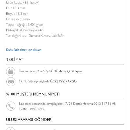
Ürün kodu:
431-1xxpvfl
Eni :
16.3 mm
Boyu :
16.3 mm
Ürün çapı : 0 mm
Toplam ağırlığı : 5.404 gram
Materyal : 8 ayar beyaz altın
Yarı değerli taş : Dumanlı Kuvars, Lab Safir
Daha fazla detay için tıklayın
TESLİMAT
Üretim Süresi: 4 – 5 İŞ GÜNÜ
detay için tıklayınız
69 TL üstü alışverişlerde
ÜCRETSİZ KARGO
%100 MÜŞTERİ MEMNUNİYETİ
Bize email atın anında cevaplayalım ! 7/24 Destek Hattımız 0212 517 56 98
09:00 - 19:00 arası.
ULUSLARARASI GÖNDERİ