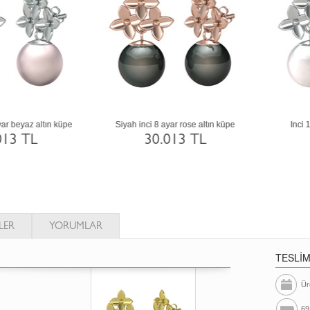
Pembe inci 14 ayar altın küpe
Siyah inci 14 ayar altın küpe
58.090 TL
58.090 TL
LER
YORUMLAR
TESLİ
Ür
69