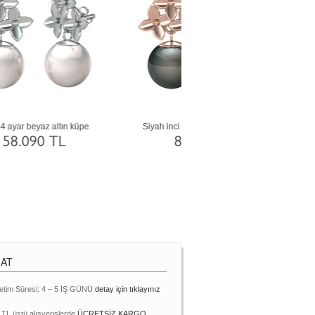
Pembe inci 18 ayar beyaz altın küpe
Inci 8 ayar altın küpe
82.829 TL
30.013 TL
MAT
etim Süresi: 4 – 5 İŞ GÜNÜ
detay için tıklayınız
 TL üstü alışverişlerde
ÜCRETSİZ KARGO