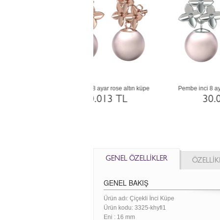
ci 14 ayar beyaz altın küpe
Siyah inci 18 ayar rose altın küpe
58.090 TL
82.829 TL
GENEL ÖZELLİKLER
ÖZELLİK
GENEL BAKIŞ
Ürün adı: Çiçekli İnci Küpe
Ürün kodu:
3325-khyfi1
Eni :
16 mm