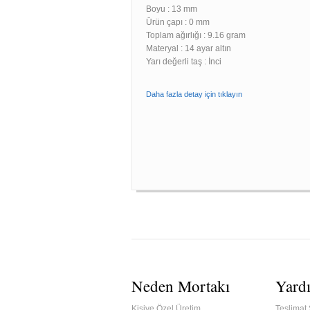
Boyu :
13 mm
Ürün çapı : 0 mm
Toplam ağırlığı : 9.16 gram
Materyal : 14 ayar altın
Yarı değerli taş : İnci
Daha fazla detay için tıklayın
Neden Mortakı
Yard
Kişiye Özel Üretim
Teslimat 