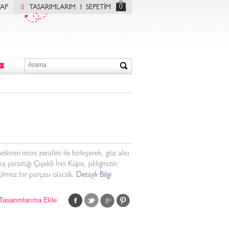
0
YAP
TASARIMLARIM
SEPETİM
0
etkinin incini zerafeti ile birleşerek, göz alıcı
va yarattığı Çiçekli İnci Küpe, şıklığınızın
ilmez bir parçası olacak.
Detaylı Bilgi
Tasarımlarıma Ekle