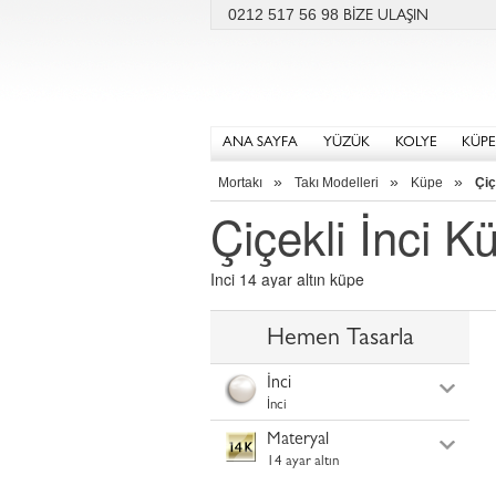
0212 517 56 98
BİZE ULAŞIN
ANA SAYFA
YÜZÜK
KOLYE
KÜPE
»
»
»
Mortakı
Takı Modelleri
Küpe
Çiç
Çiçekli İnci K
Inci 14 ayar altın küpe
Hemen Tasarla
İnci
İnci
Materyal
14 ayar altın