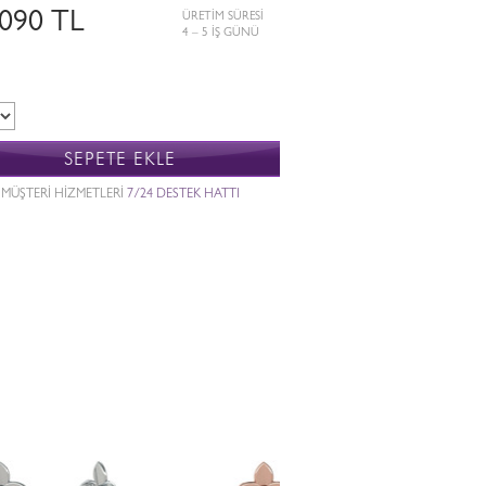
.090 TL
ÜRETİM SÜRESİ
4 – 5 İŞ GÜNÜ
SEPETE EKLE
MÜŞTERİ HİZMETLERİ
7/24 DESTEK HATTI