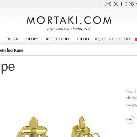
ÜYE OL
GİRİŞ 
BİLEZİK
HEDİYE
KOLEKSİYON
TREND
KİŞİYE ÖZEL ÜRETİM
ekli İnci Küpe
üpe
Floral 
bir ha
vazgeç