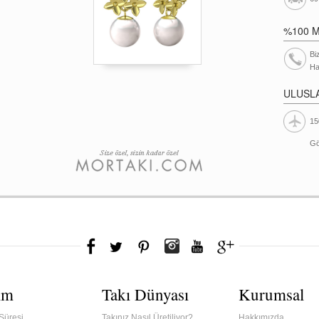
%100 
Bi
Ha
ULUSL
15
Gö
ım
Takı Dünyası
Kurumsal
Süresi
Takınız Nasıl Üretiliyor?
Hakkımızda