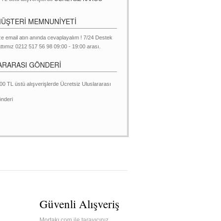
MÜŞTERİ MEMNUNİYETİ
ze email atın anında cevaplayalım ! 7/24 Destek
ttımız 0212 517 56 98 09:00 - 19:00 arası.
ARARASI GÖNDERİ
00 TL üstü alışverişlerde Ücretsiz Uluslararası
nderi
Güvenli Alışveriş
Mortakı.com ile tarayıcınız