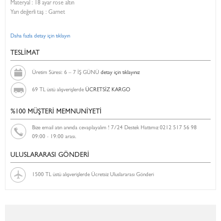
Materyal : 18 ayar rose altın
Yarı değerli taş : Garnet
Daha fazla detay için tıklayın
TESLİMAT
Üretim Süresi: 6 – 7 İŞ GÜNÜ
detay için tıklayınız
69 TL üstü alışverişlerde
ÜCRETSİZ KARGO
%100 MÜŞTERİ MEMNUNİYETİ
Bize email atın anında cevaplayalım ! 7/24 Destek Hattımız 0212 517 56 98
09:00 - 19:00 arası.
ULUSLARARASI GÖNDERİ
1500 TL üstü alışverişlerde Ücretsiz Uluslararası Gönderi