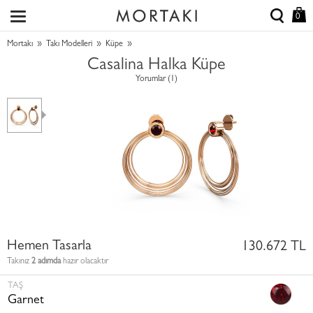
0
»
»
»
Mortakı
Takı Modelleri
Küpe
Casalina Halka Küpe
Yorumlar (1)
Hemen Tasarla
130.672 TL
Takınız
2 adımda
hazır olacaktır
TAŞ
Garnet