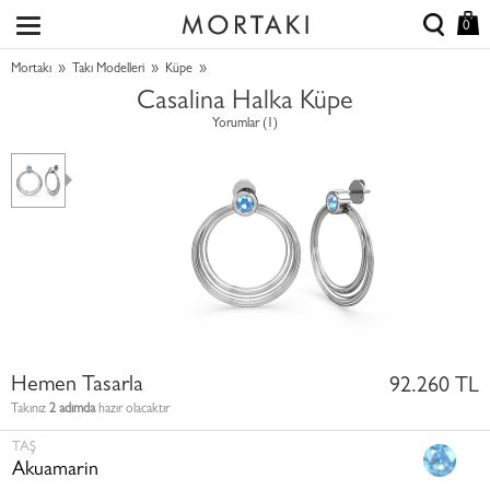
0
»
»
»
Mortakı
Takı Modelleri
Küpe
Casalina Halka Küpe
Yorumlar (1)
Hemen Tasarla
92.260 TL
Takınız
2 adımda
hazır olacaktır
TAŞ
Akuamarin