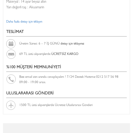
Materyal : 14 ayar beyaz altın
Yarı değerli taş : Akuamarin
Daha fazla detay için tıklayın
TESLİMAT
Üretim Süresi: 6 – 7 İŞ GÜNÜ
detay için tıklayınız
69 TL üstü alışverişlerde
ÜCRETSİZ KARGO
%100 MÜŞTERİ MEMNUNİYETİ
Bize email atın anında cevaplayalım ! 7/24 Destek Hattımız 0212 517 56 98
09:00 - 19:00 arası.
ULUSLARARASI GÖNDERİ
1500 TL üstü alışverişlerde Ücretsiz Uluslararası Gönderi