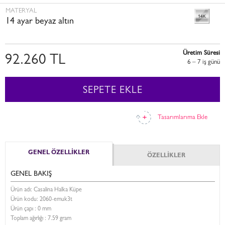
MATERYAL
14 ayar beyaz altın
Üretim Süresi
92.260 TL
6 – 7 i̇ş günü
SEPETE EKLE
Tasarımlarıma Ekle
GENEL ÖZELLİKLER
ÖZELLİKLER
GENEL BAKIŞ
Ürün adı: Casalina Halka Küpe
Ürün kodu:
2060-emuk3t
Ürün çapı : 0 mm
Toplam ağırlığı : 7.59 gram