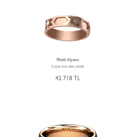
Rhett Alyans
8 ayar rose altın yüzük
42.718 TL