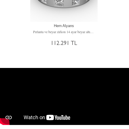
Hern Alyans
Pırlanta ve beyaz zirkon 14 ayar beyaz altın yüzük (0.18 karat)
112.291 TL