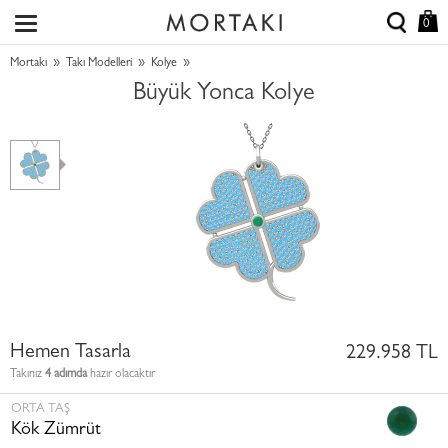
0
»
»
»
Mortakı
Takı Modelleri
Kolye
Büyük Yonca Kolye
Hemen Tasarla
229.958 TL
Takınız
4 adımda
hazır olacaktır
ORTA TAŞ
Kök Zümrüt