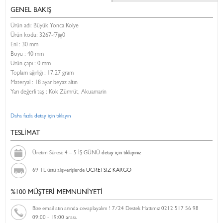
GENEL BAKIŞ
Ürün adı: Büyük Yonca Kolye
Ürün kodu:
3267-f7jig0
Eni :
30 mm
Boyu :
40 mm
Ürün çapı : 0 mm
Toplam ağırlığı : 17.27 gram
Materyal : 18 ayar beyaz altın
Yarı değerli taş : Kök Zümrüt, Akuamarin
Daha fazla detay için tıklayın
TESLİMAT
Üretim Süresi: 4 – 5 İŞ GÜNÜ
detay için tıklayınız
69 TL üstü alışverişlerde
ÜCRETSİZ KARGO
%100 MÜŞTERİ MEMNUNİYETİ
Bize email atın anında cevaplayalım ! 7/24 Destek Hattımız 0212 517 56 98
09:00 - 19:00 arası.