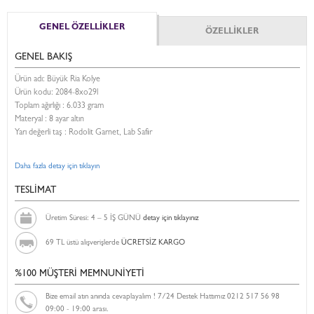
GENEL ÖZELLİKLER
ÖZELLİKLER
GENEL BAKIŞ
Ürün adı: Büyük Ria Kolye
Ürün kodu:
2084-8xo29l
Toplam ağırlığı : 6.033 gram
Materyal : 8 ayar altın
Yarı değerli taş : Rodolit Garnet, Lab Safir
Daha fazla detay için tıklayın
TESLİMAT
Üretim Süresi: 4 – 5 İŞ GÜNÜ
detay için tıklayınız
69 TL üstü alışverişlerde
ÜCRETSİZ KARGO
%100 MÜŞTERİ MEMNUNİYETİ
Bize email atın anında cevaplayalım ! 7/24 Destek Hattımız 0212 517 56 98
09:00 - 19:00 arası.