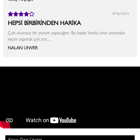
30 Eyl 2016
HEPSİ BİRBİRİNDEN HARİKA
Çok olumsuz bir yorum yapacağım: Bu kadar harika ürün arasından
seçim yapmak çok zor.....
NALAN UNVER