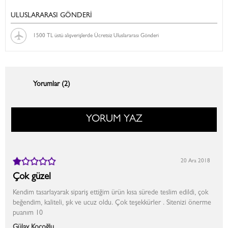
ULUSLARARASI GÖNDERİ
1500 TL üstü alışverişlerde Ücretsiz Uluslararası Gönderi
Yorumlar (2)
YORUM YAZ
20 Ara 2018
Çok güzel
Kendim tasarlayarak sipariş ettiğim ürün kısa sürede teslim edildi, çok
beğendim, kaliteli, şık ve ucuz oldu. Çok teşekkürler . Sitenizi önerme
puanım 10
Gülay Koçoğlu