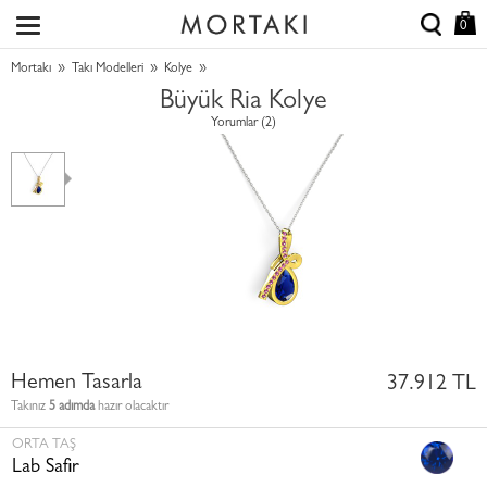
0
»
»
»
Mortakı
Takı Modelleri
Kolye
Büyük Ria Kolye
Yorumlar (2)
Hemen Tasarla
37.912 TL
Takınız
5 adımda
hazır olacaktır
ORTA TAŞ
Lab Safir