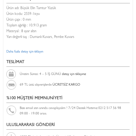
Ürün adı: Büyük Elin Tamtur Yüzük
Ürün kodu:
2559-1isyu
Ürün çapı : 0 mm
Toplam ağırlığı : 10.913 gram
Materyal : 8 ayar altın
Yarı değerli taş : Dumanlı Kuvars, Pembe Kuvars
Daha fazla detay için tıklayın
TESLİMAT
Üretim Süresi: 4 – 5 İŞ GÜNÜ
detay için tıklayınız
69 TL üstü alışverişlerde
ÜCRETSİZ KARGO
%100 MÜŞTERİ MEMNUNİYETİ
Bize email atın anında cevaplayalım ! 7/24 Destek Hattımız 0212 517 56 98
09:00 - 19:00 arası.
ULUSLARARASI GÖNDERİ