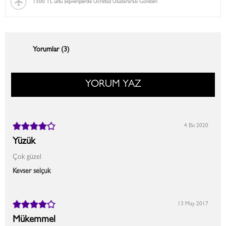
1500 TL üstü alışverişlerde Ücretsiz Uluslararası Gönderi
Yorumlar (3)
YORUM YAZ
4 Eki 2020
Yüzük
Çok güzel
Kevser selçuk
13 May 2017
Mükemmel