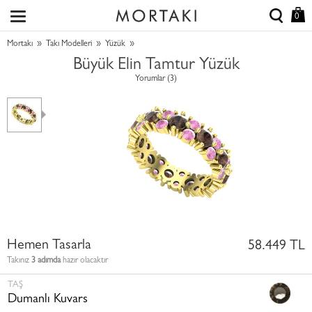
0
»
»
»
Mortakı
Takı Modelleri
Yüzük
Büyük Elin Tamtur Yüzük
Yorumlar (3)
Hemen Tasarla
58.449 TL
Takınız
3 adımda
hazır olacaktır
TAŞ
Dumanlı Kuvars