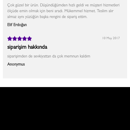
Çok güzel bir ürün. Düşündüğümden hızlı geldi ve müşteri hizmetleri
ölçüde emin olmak için beni aradı. Mükemmel hizmet. Teslim alır
almaz aynı yüzüğün başka rengini de sipariş ettim.
Elif Erdoğan
10 May 2017
siparişim hakkında
siparişimden de sevkiyattan da çok memnun kaldım
Anonymus