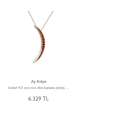
Ay Kolye
Garnet 925 ayar rose altın kaplama gümüş kolye (40 cm gümüş rolo zincir)
6.329 TL