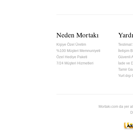
Neden Mortakı
Yard
Kişiye Özel Üretim
Teslimat 
%100 Müşteri Memnuniyeti
İletişim Bi
Özel Hediye Paketi
Güvenli A
7/24 Müşteri Hizmetleri
İade ve 
Tamir Gar
ified & Secured Godaddy
Yurt dışı
Mortakı.com da yer al
D