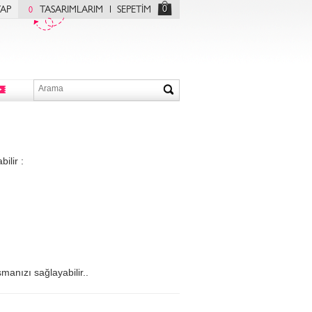
0
YAP
TASARIMLARIM
SEPETİM
0
ilir :
manızı sağlayabilir..