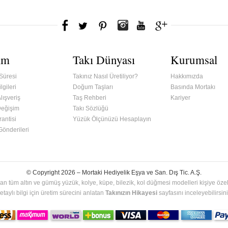
ım
Takı Dünyası
Kurumsal
Süresi
Takınız Nasıl Üretiliyor?
Hakkımızda
lgileri
Doğum Taşları
Basında Mortakı
lışveriş
Taş Rehberi
Kariyer
Değişim
Takı Sözlüğü
antisi
Yüzük Ölçünüzü Hesaplayın
 Gönderileri
© Copyright 2026 –
Mortaki Hediyelik Eşya ve San. Dış Tic. A.Ş.
an tüm altın ve gümüş yüzük, kolye, küpe, bilezik, kol düğmesi modelleri kişiye özel 
etaylı bilgi için üretim sürecini anlatan
Takınızın Hikayesi
sayfasını inceleyebilirsini