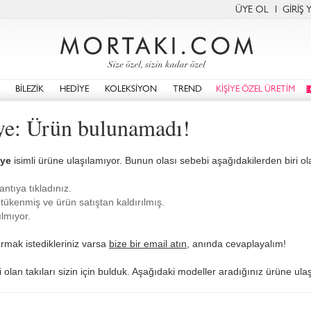
ÜYE OL
GİRİŞ 
BİLEZİK
HEDİYE
KOLEKSİYON
TREND
KİŞİYE ÖZEL ÜRETİM
ye: Ürün bulunamadı!
lye
isimli ürüne ulaşılamıyor. Bunun olası sebebi aşağıdakilerden biri olab
antıya tıkladınız.
tükenmiş ve ürün satıştan kaldırılmış.
lmıyor.
rmak istedikleriniz varsa
bize bir email atın
, anında cevaplayalım!
 olan takıları sizin için bulduk. Aşağıdaki modeller aradığınız ürüne ulaş