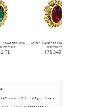
8
Garnet, beyaz zirkon ve yeşil kuvars 18
Garnet ve yeşil kuvars 8 ayar al
)
ayar rose altın kolye (40 cm altın rolo
(40 cm altın rolo zincir)
zincir)
63.877 TL
175.340 TL
MAT
etim Süresi: 4 – 5 İŞ GÜNÜ
detay için tıklayınız
 TL üstü alışverişlerde
ÜCRETSİZ KARGO