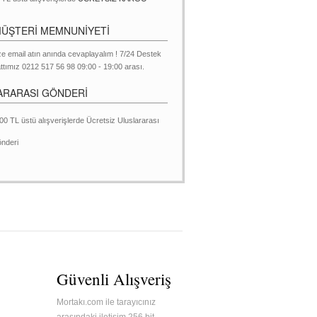
MÜŞTERİ MEMNUNİYETİ
ze email atın anında cevaplayalım ! 7/24 Destek
ttımız 0212 517 56 98 09:00 - 19:00 arası.
ARARASI GÖNDERİ
00 TL üstü alışverişlerde Ücretsiz Uluslararası
nderi
Güvenli Alışveriş
Mortakı.com ile tarayıcınız