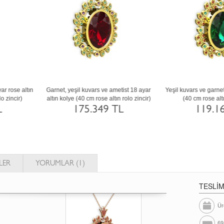
Beyaz zirkon, yeşil kuvars ve garnet 14
Beyaz zirkon, yeşil kuvars ve ametist 1
ayar altın kolye (40 cm rose altın rolo
ayar altın kolye (40 cm altın rolo zincir
zincir)
168.242 TL
127.484 TL
LER
YORUMLAR (1)
TESLİ
Ür
69