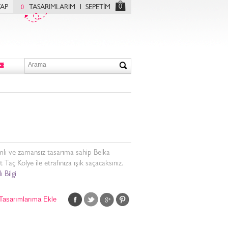
0
YAP
TASARIMLARIM
SEPETİM
0
mlı ve zamansız tasarıma sahip Belka
Taç Kolye ile etrafınıza ışık saçacaksınız.
ı Bilgi
Tasarımlarıma Ekle