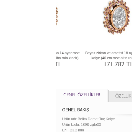
vars ve garnet 14 ayar altın kolye
Garnet 18 ayar altın kolye (40 cm beyaz
0 cm rose altın rolo zincir)
altın rolo zincir)
119.166 TL
175.349 TL
GENEL ÖZELLİKLER
ÖZELLİK
GENEL BAKIŞ
Ürün adı: Belka Demet Taç Kolye
Ürün kodu:
1898-zgto33
Eni :
23.2 mm