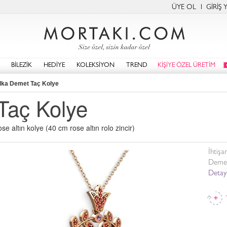
ÜYE OL
GİRİŞ 
BİLEZİK
HEDİYE
KOLEKSİYON
TREND
KİŞİYE ÖZEL ÜRETİM
lka Demet Taç Kolye
Taç Kolye
se altın kolye (40 cm rose altın rolo zincir)
İhtişa
Demet 
Detayl