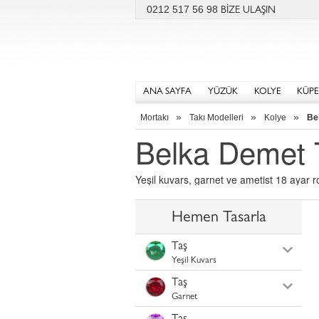
0212 517 56 98
BİZE ULAŞIN
ANA SAYFA
YÜZÜK
KOLYE
KÜPE
»
»
»
Mortakı
Takı Modelleri
Kolye
Be
Belka Demet 
Yeşil kuvars, garnet ve ametist 18 ayar ro
Hemen Tasarla
Taş
Yeşil Kuvars
Taş
Garnet