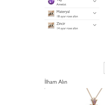
Taş
Ametist
Materyal
18 ayar rose altın
Zincir
14 ayar rose altın
İlham Alın