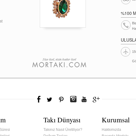
%100 
st
Bi
Ha
ULUSL
15
Gö
ım
Takı Dünyası
Kurumsal
Süresi
Takınız Nasıl Üretiliyor?
Hakkımızda