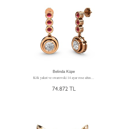
Belinda Küpe
Kök yakut ve swarovski 14 ayar rose altın küpe
74.872 TL