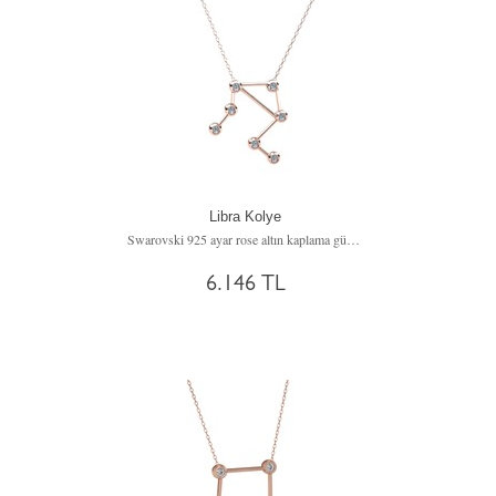
Libra Kolye
Swarovski 925 ayar rose altın kaplama gümüş kolye (40 cm gümüş rolo zincir)
6.146 TL