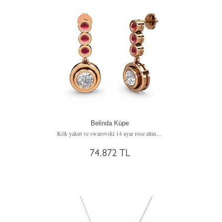
Belinda Küpe
Kök yakut ve swarovski 14 ayar rose altın küpe
74.872 TL