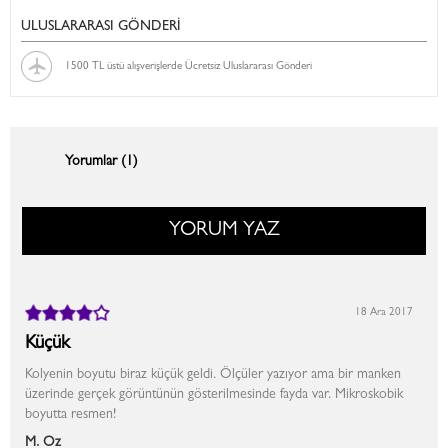
ULUSLARARASI GÖNDERİ
1500 TL üstü alışverişlerde Ücretsiz Uluslararası Gönderi
Yorumlar (1)
YORUM YAZ
18 Ara 2017
Küçük
Kolyenin boyutu biraz küçük geldi. Ölçüler yazıyor ama bir manken
üzerinde gerçek görüntünün gösterilmesinde fayda var. Mikroskobik
boyutta resmen!
M. Öz