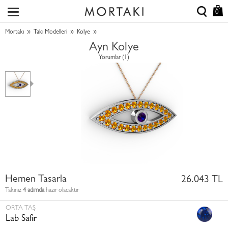
0
»
»
»
Mortakı
Takı Modelleri
Kolye
Ayn Kolye
Yorumlar (1)
Hemen Tasarla
26.043 TL
Takınız
4 adımda
hazır olacaktır
ORTA TAŞ
Lab Safir