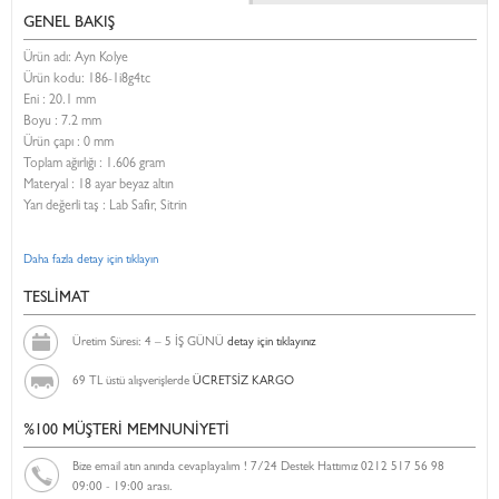
GENEL BAKIŞ
Ürün adı: Ayn Kolye
Ürün kodu:
186-1i8g4tc
Eni :
20.1 mm
Boyu :
7.2 mm
Ürün çapı : 0 mm
Toplam ağırlığı : 1.606 gram
Materyal : 18 ayar beyaz altın
Yarı değerli taş : Lab Safir, Sitrin
Daha fazla detay için tıklayın
TESLİMAT
Üretim Süresi: 4 – 5 İŞ GÜNÜ
detay için tıklayınız
69 TL üstü alışverişlerde
ÜCRETSİZ KARGO
%100 MÜŞTERİ MEMNUNİYETİ
Bize email atın anında cevaplayalım ! 7/24 Destek Hattımız 0212 517 56 98
09:00 - 19:00 arası.