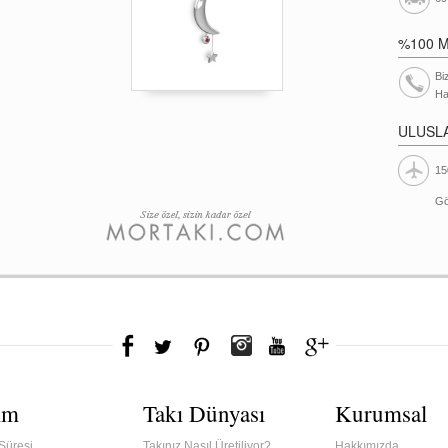
%100 
Bi
Ha
ULUSL
15
Gö
ım
Takı Dünyası
Kurumsal
Süresi
Takınız Nasıl Üretiliyor?
Hakkımızda