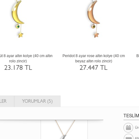
Garnet 18 ayar rose altın kolye (40 cm
Garnet 14 ayar rose altın kolye (40 cm al
beyaz altın rolo zincir)
rolo zincir)
49.497 TL
37.241 TL
LER
YORUMLAR (5)
TESLİ
Ür
69