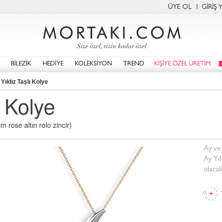
ÜYE OL
GİRİŞ 
BİLEZİK
HEDİYE
KOLEKSİYON
TREND
KİŞİYE ÖZEL ÜRETİM
Yıldız Taşlı Kolye
ı Kolye
 rose altın rolo zincir)
Ay ve
Ay Yıl
olacak