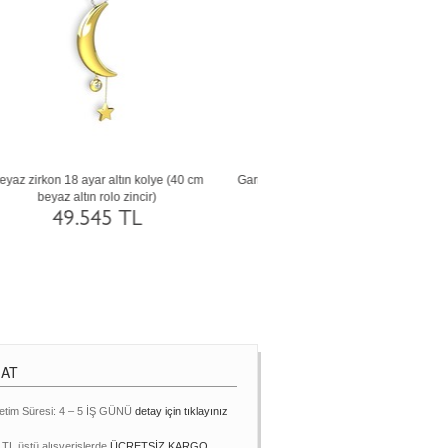
tın
Garnet 18 ayar altın kolye (40 cm beyaz
Lab safir 18 ayar beyaz altın ko
altın rolo zincir)
altın rolo zincir)
45.957 TL
49.449 TL
MAT
etim Süresi: 4 – 5 İŞ GÜNÜ
detay için tıklayınız
 TL üstü alışverişlerde
ÜCRETSİZ KARGO