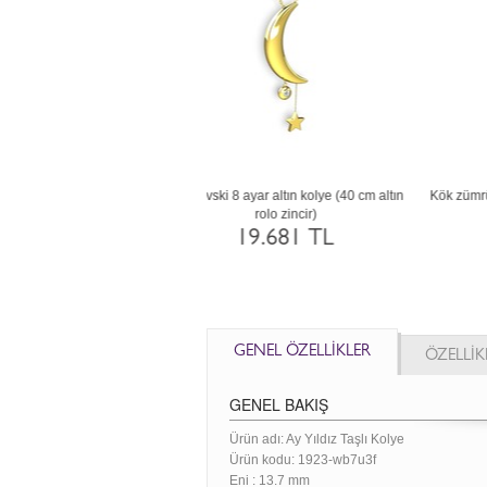
 8 ayar rose altın kolye (40 cm
Beyaz zirkon 18 ayar altın kolye (40 cm
beyaz altın rolo zincir)
beyaz altın rolo zincir)
27.447 TL
49.545 TL
GENEL ÖZELLİKLER
ÖZELLİK
GENEL BAKIŞ
Ürün adı: Ay Yıldız Taşlı Kolye
Ürün kodu:
1923-wb7u3f
Eni :
13.7 mm