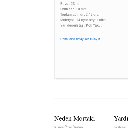
Boyu :
23 mm
Ürün çapı : 0 mm
Toplam ağırlığı : 2.42 gram
Materyal : 14 ayar beyaz altın
Yarı değerli taş : Kök Yakut
Daha fazla detay için tıklayın
Neden Mortakı
Yard
Kişiye Özel Üretim
Teslimat 