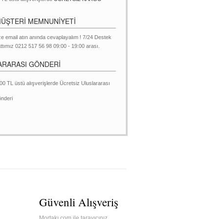
MÜŞTERİ MEMNUNİYETİ
ze email atın anında cevaplayalım ! 7/24 Destek
ttımız 0212 517 56 98 09:00 - 19:00 arası.
ARARASI GÖNDERİ
00 TL üstü alışverişlerde Ücretsiz Uluslararası
nderi
Güvenli Alışveriş
Mortakı.com ile tarayıcınız