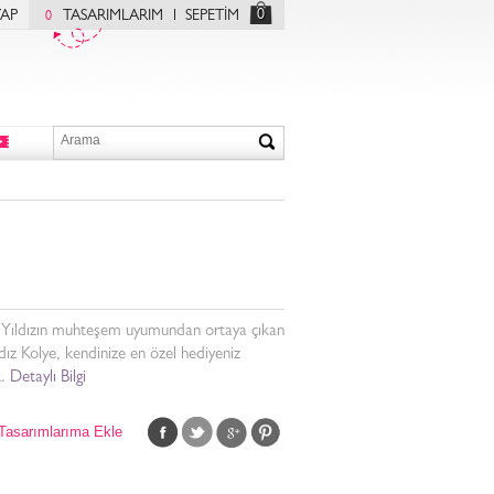
0
YAP
TASARIMLARIM
SEPETİM
0
 Yıldızın muhteşem uyumundan ortaya çıkan
dız Kolye, kendinize en özel hediyeniz
.
Detaylı Bilgi
Tasarımlarıma Ekle