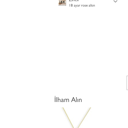
Zincir
18 ayar rose altın
İlham Alın