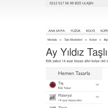
0212 517 56 98
BİZE ULAŞIN
ANA SAYFA
YÜZÜK
KOLYE
KÜPE
»
»
»
Mortakı
Takı Modelleri
Kolye
Ay 
Ay Yıldız Taşl
Kök yakut 14 ayar beyaz altın kolye (40 cm
Hemen Tasarla
Taş
Kök Yakut
Materyal
14 ayar beyaz altın