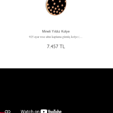
Mineli Yıldız Kolye
925 ayar rose altın kaplama gümüş kolye (Siyah mineli, 40 cm gümüş rolo zincir)
7.457 TL