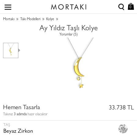
0
»
»
»
Mortakı
Takı Modelleri
Kolye
Ay Yıldız Taşlı Kolye
Yorumlar (5)
Hemen Tasarla
33.738 TL
Takınız
3 adımda
hazır olacaktır
TAŞ
Beyaz Zirkon