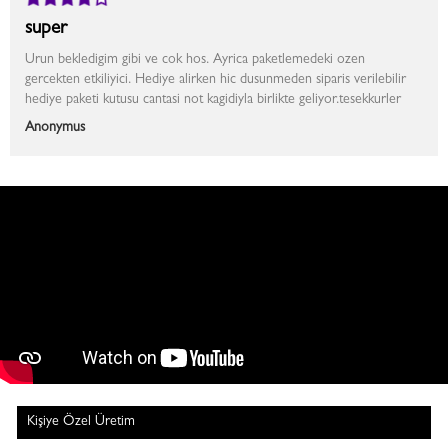
super
Urun bekledigim gibi ve cok hos. Ayrica paketlemedeki ozen
gercekten etkiliyici. Hediye alirken hic dusunmeden siparis verilebilir
hediye paketi kutusu cantasi not kagidiyla birlikte geliyor.tesekkurler
Anonymus
Kişiye Özel Üretim