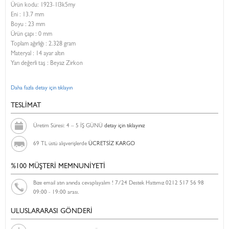
Ürün kodu:
1923-1l3k5my
Eni :
13.7 mm
Boyu :
23 mm
Ürün çapı : 0 mm
Toplam ağırlığı : 2.328 gram
Materyal : 14 ayar altın
Yarı değerli taş : Beyaz Zirkon
Daha fazla detay için tıklayın
TESLİMAT
Üretim Süresi: 4 – 5 İŞ GÜNÜ
detay için tıklayınız
69 TL üstü alışverişlerde
ÜCRETSİZ KARGO
%100 MÜŞTERİ MEMNUNİYETİ
Bize email atın anında cevaplayalım ! 7/24 Destek Hattımız 0212 517 56 98
09:00 - 19:00 arası.
ULUSLARARASI GÖNDERİ