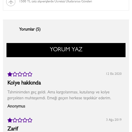
1500 TL üstü alışverişlerde Ücretsiz Uluslararası Gönderi
Yorumlar (5)
YORUM YAZ
12 Eki 2020
Kolye hakkında
Tahminimden geç geldi. Ama kargolanması, kutulanışı ve kolye
gerçekten muhteşemdi. Emeği geçen herkese teşekkür ederim.
Anonymus
3 Ağu 2019
Zarif