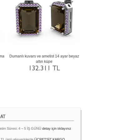
ltın
Kök zümrüt ve beyaz zirkon 925 ayar siyah
Lab safir ve dumanlı kuvars
rodyum kaplama gümüş küpe
altın küpe
5.176 TL
131.711 
MAT
etim Süresi: 4 – 5 İŞ GÜNÜ
detay için tıklayınız
 TL üstü alışverişlerde
ÜCRETSİZ KARGO