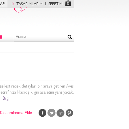
0
YAP
TASARIMLARIM
SEPETİM
0
üzelleştirecek detayları bir araya getiren Avis
etrafınıza klasik şıklığın asaletini yansıyacak.
ı Bilgi
Tasarımlarıma Ekle