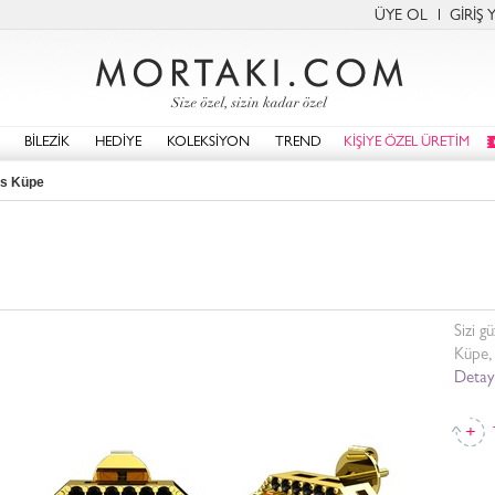
ÜYE OL
GİRİŞ 
BİLEZİK
HEDİYE
KOLEKSİYON
TREND
KİŞİYE ÖZEL ÜRETİM
is Küpe
Sizi g
Küpe, 
Detayl