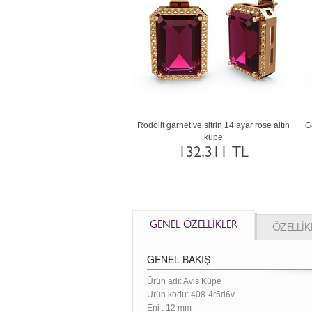
nlı kuvars ve ametist 14 ayar beyaz
Beyaz zirkon ve swarovski 925 ayar
altın küpe
gümüş küpe
132.311 TL
5.175 TL
GENEL ÖZELLİKLER
ÖZELLİK
GENEL BAKIŞ
Ürün adı: Avis Küpe
Ürün kodu:
408-4r5d6v
Eni :
12 mm