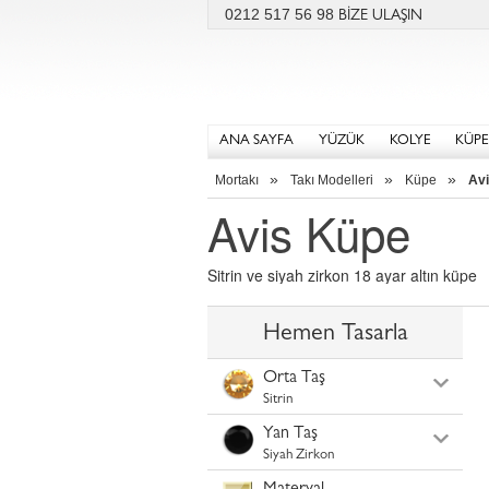
0212 517 56 98
BİZE ULAŞIN
ANA SAYFA
YÜZÜK
KOLYE
KÜPE
»
»
»
Mortakı
Takı Modelleri
Küpe
Av
Avis Küpe
Sitrin ve siyah zirkon 18 ayar altın küpe
Hemen Tasarla
Orta Taş
Sitrin
Yan Taş
Siyah Zirkon