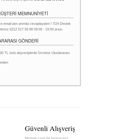
MÜŞTERİ MEMNUNİYETİ
ze email atın anında cevaplayalım ! 7/24 Destek
ttımız 0212 517 56 98 09:00 - 19:00 arası.
ARARASI GÖNDERİ
00 TL üstü alışverişlerde Ücretsiz Uluslararası
nderi
Güvenli Alışveriş
Mortakı.com ile tarayıcınız