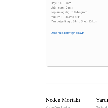
Boyu :
16.5 mm
Ürün çapı : 0 mm
Toplam ağırlığı : 18.44 gram
Materyal : 18 ayar altın
Yarı değerli taş : Sitrin, Siyah Zirkon
Daha fazla detay için tıklayın
Neden Mortakı
Yard
Kişiye Özel Üretim
Teslimat 