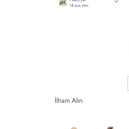
Materyal
18 ayar altın
İlham Alın