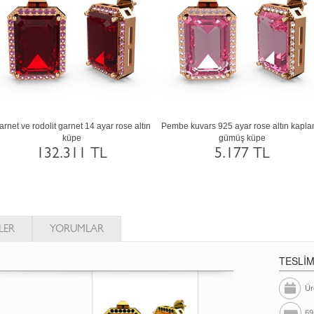
Pembe kuvars 14 ayar rose altın küpe
Garnet ve siyah zirkon 925 ayar a
kaplama gümüş küpe
132.311 TL
5.175 TL
LER
YORUMLAR
TESLİ
Ür
69