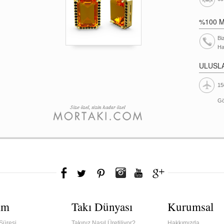
%100 
Bi
Ha
ULUSL
15
Gö
ım
Takı Dünyası
Kurumsal
Süresi
Takınız Nasıl Üretiliyor?
Hakkımızda