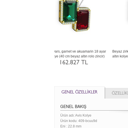
 yeşil kuvars ve lab safir 8 ayar
Beyaz zirkon, akuamarin ve yeşil kuvars 8
G
ltın kolye (40 cm rose altın rolo
ayar beyaz altın kolye (40 cm altın rolo
zincir)
zincir)
66.190 TL
58.557 TL
GENEL ÖZELLİKLER
ÖZELLİK
GENEL BAKIŞ
Ürün adı: Avis Kolye
Ürün kodu:
409-bcuu9d
Eni :
22.8 mm