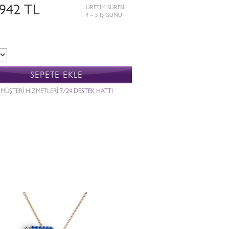
.942 TL
ÜRETİM SÜRESİ
4 – 5 İŞ GÜNÜ
SEPETE EKLE
MÜŞTERİ HİZMETLERİ
7/24 DESTEK HATTI