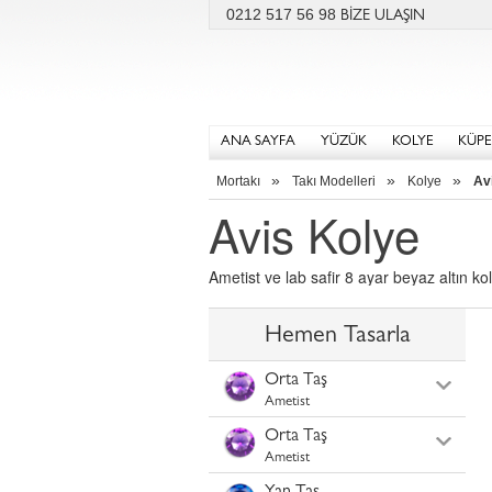
0212 517 56 98
BİZE ULAŞIN
ANA SAYFA
YÜZÜK
KOLYE
KÜPE
»
»
»
Mortakı
Takı Modelleri
Kolye
Av
Avis Kolye
Ametist ve lab safir 8 ayar beyaz altın kol
Hemen Tasarla
Orta Taş
Ametist
Orta Taş
Ametist