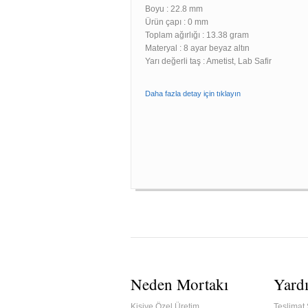
Boyu :
22.8 mm
Ürün çapı : 0 mm
Toplam ağırlığı : 13.38 gram
Materyal : 8 ayar beyaz altın
Yarı değerli taş : Ametist, Lab Safir
Daha fazla detay için tıklayın
Neden Mortakı
Yard
Kişiye Özel Üretim
Teslimat 