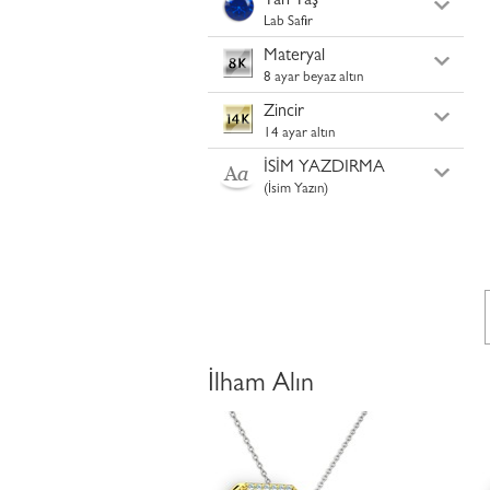
Yan Taş
Lab Safir
Materyal
8 ayar beyaz altın
Zincir
14 ayar altın
İSİM YAZDIRMA
(İsim Yazın)
İlham Alın