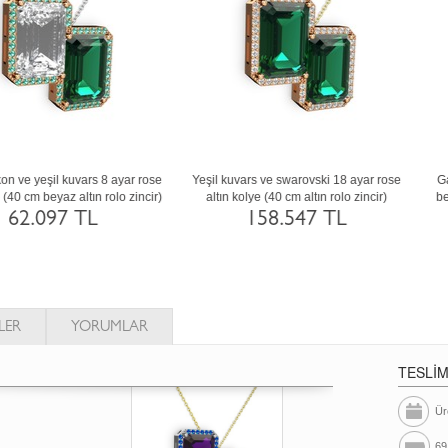
arnet ve sitrin 14 ayar beyaz altın kolye
Garnet ve ametist 14 ayar altın kolye (
(40 cm rose altın rolo zincir)
cm altın rolo zincir)
110.188 TL
117.976 TL
LER
YORUMLAR
TESLİ
Ür
69