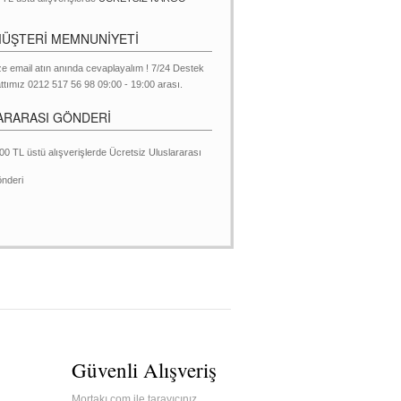
MÜŞTERİ MEMNUNİYETİ
ze email atın anında cevaplayalım ! 7/24 Destek
ttımız 0212 517 56 98 09:00 - 19:00 arası.
ARARASI GÖNDERİ
00 TL üstü alışverişlerde Ücretsiz Uluslararası
nderi
Güvenli Alışveriş
Mortakı.com ile tarayıcınız