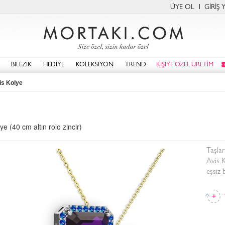
ÜYE OL
GİRİŞ 
BİLEZİK
HEDİYE
KOLEKSİYON
TREND
KİŞİYE ÖZEL ÜRETİM
is Kolye
ye (40 cm altın rolo zincir)
Taşlar
Avis K
eşsiz 