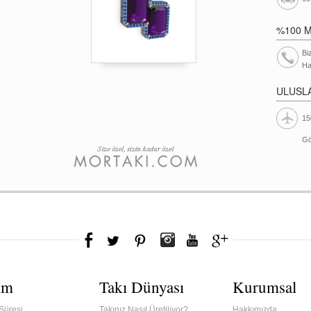
%100 
Bi
Ha
ULUSL
15
Gö
ım
Takı Dünyası
Kurumsal
Süresi
Takınız Nasıl Üretiliyor?
Hakkımızda