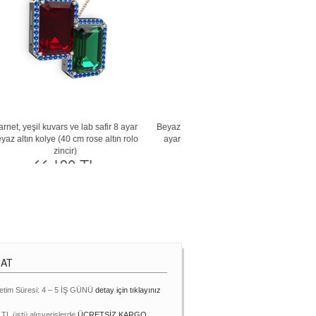
40
Beyaz zirkon ve garnet 14 ayar beyaz altın
Yeşil kuvars ve akuamarin 18 ay
kolye (40 cm rose altın rolo zincir)
kolye (40 cm altın rolo zinc
110.788 TL
158.579 TL
MAT
etim Süresi: 4 – 5 İŞ GÜNÜ
detay için tıklayınız
 TL üstü alışverişlerde
ÜCRETSİZ KARGO