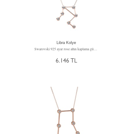
Libra Kolye
Swarovski 925 ayar rose altın kaplama gümüş kolye (40 cm gümüş rolo zincir)
6.146 TL