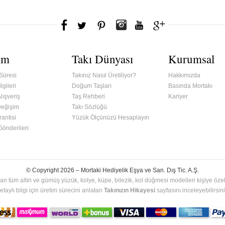
ım
Takı Dünyası
Kurumsal
Süresi
Takınız Nasıl Üretiliyor?
Hakkımızda
lgileri
Doğum Taşları
Basında Mortakı
lışveriş
Taş Rehberi
Kariyer
Değişim
Takı Sözlüğü
antisi
Yüzük Ölçünüzü Hesaplayın
 Gönderileri
© Copyright 2026 –
Mortaki Hediyelik Eşya ve San. Dış Tic. A.Ş.
an tüm altın ve gümüş yüzük, kolye, küpe, bilezik, kol düğmesi modelleri kişiye özel 
etaylı bilgi için üretim sürecini anlatan
Takınızın Hikayesi
sayfasını inceleyebilirsini