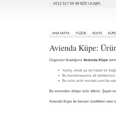
0212 517 56 98
BİZE ULAŞIN
ANA SAYFA
YÜZÜK
KOLYE
KÜPE
Avienda Küpe: Ürü
Üzgünüz! Aradığınız
Avienda Küpe
isiml
Yanlış, eksik ya da hatalı bir bağl
Bu kombinasyona ait stoklarımız 
Bu ürün artık mortaki.com'da satı
Bu sorundan dolayı özür dileriz. Şayet so
Avienda Küpe ile benzer özellikleri olan t