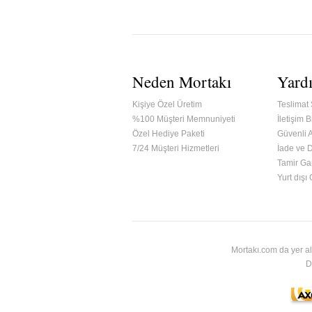
Neden Mortakı
Yard
Kişiye Özel Üretim
Teslimat 
%100 Müşteri Memnuniyeti
İletişim Bi
Özel Hediye Paketi
Güvenli A
7/24 Müşteri Hizmetleri
İade ve 
Tamir Gar
ified & Secured Godaddy
Yurt dışı
Mortakı.com da yer al
D