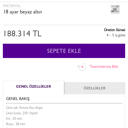
MATERYAL
18 ayar beyaz altın
Üretim Süresi
188.314 TL
4 – 5 i̇ş günü
SEPETE EKLE
Tasarımlarıma Ekle
GENEL ÖZELLİKLER
ÖZELLİKLER
GENEL BAKIŞ
Ürün adı: Arrow Kiss Küpe
Ürün kodu:
259-1bpttil
Eni :
20 mm
Boyu :
38 mm