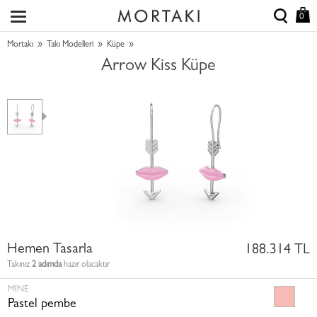
0
»
»
»
Mortakı
Takı Modelleri
Küpe
Arrow Kiss Küpe
Hemen Tasarla
188.314 TL
Takınız
2 adımda
hazır olacaktır
MINE
Pastel pembe