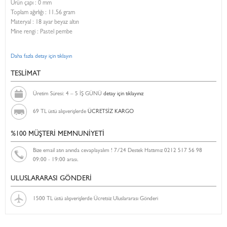
Ürün çapı : 0 mm
Toplam ağırlığı : 11.56 gram
Materyal : 18 ayar beyaz altın
Mine rengi : Pastel pembe
Daha fazla detay için tıklayın
TESLİMAT
Üretim Süresi: 4 – 5 İŞ GÜNÜ
detay için tıklayınız
69 TL üstü alışverişlerde
ÜCRETSİZ KARGO
%100 MÜŞTERİ MEMNUNİYETİ
Bize email atın anında cevaplayalım ! 7/24 Destek Hattımız 0212 517 56 98
09:00 - 19:00 arası.
ULUSLARARASI GÖNDERİ
1500 TL üstü alışverişlerde Ücretsiz Uluslararası Gönderi