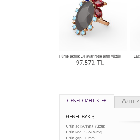
 akrilik 14 ayar beyaz altın yüzük
Lacivert akrilik, swarovski ve sitrin 8 ayar
N
beyaz altın yüzük
97.572 TL
50.539 TL
GENEL ÖZELLİKLER
ÖZELLİK
GENEL BAKIŞ
Ürün adı: Arinna Yüzük
Ürün kodu:
82-6wbxtj
Ürün çapı : 0 mm