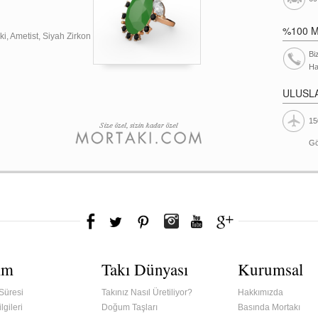
%100 
ki, Ametist, Siyah Zirkon
Bi
Ha
ULUSL
15
Gö
ım
Takı Dünyası
Kurumsal
Süresi
Takınız Nasıl Üretiliyor?
Hakkımızda
lgileri
Doğum Taşları
Basında Mortakı