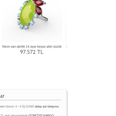
Neon turuncu akrilik, lab safir ve swarovski
Neon turuncu akrilik 18 ayar al
14 ayar altın yüzük
138.439 TL
98.118 TL
MAT
etim Süresi: 4 – 5 İŞ GÜNÜ
detay için tıklayınız
 TL üstü alışverişlerde
ÜCRETSİZ KARGO