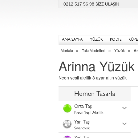
0212 517 56 98
BİZE ULAŞIN
ANA SAYFA
YÜZÜK
KOLYE
KÜPE
»
»
»
Mortakı
Takı Modelleri
Yüzük
Ar
Arinna Yüzük
Neon yeşil akrilik 8 ayar altın yüzük
Hemen Tasarla
Orta Taş
Neon Yeşil Akrilik
Yan Taş
Swarovski