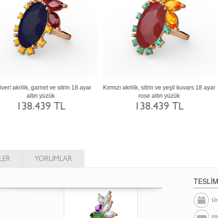
eon sarı akrilik 8 ayar beyaz altın yüzük
Neon yeşil akrilik 18 ayar altın yüzük
50.608 TL
138.475 TL
LER
YORUMLAR
TESLİ
Ür
69