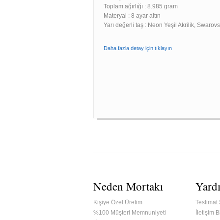
Toplam ağırlığı : 8.985 gram
Materyal : 8 ayar altın
Yarı değerli taş : Neon Yeşil Akrilik, Swarovs
Daha fazla detay için tıklayın
Neden Mortakı
Yard
Kişiye Özel Üretim
Teslimat 
%100 Müşteri Memnuniyeti
İletişim Bi