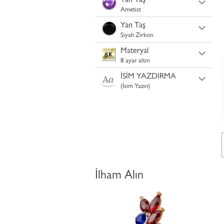
Yan Taş
Ametist
Yan Taş
Siyah Zirkon
Materyal
8 ayar altın
İSİM YAZDIRMA
(İsim Yazın)
İlham Alın