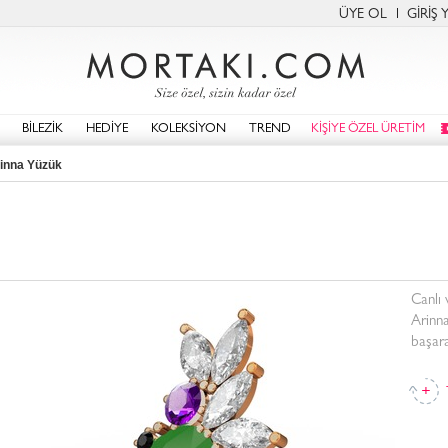
ÜYE OL
GİRİŞ 
BİLEZİK
HEDİYE
KOLEKSİYON
TREND
KİŞİYE ÖZEL ÜRETİM
inna Yüzük
Canlı 
Arinna
başara