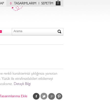
0
YAP
TASARIMLARIM
SEPETİM
0
ve renkli karakterinizi şıklığınıza yansıtan
 Yüzük ile etrafınızdakileri etkilemeyi
caksınız.
Detaylı Bilgi
Tasarımlarıma Ekle