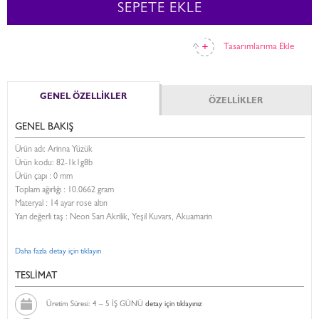
SEPETE EKLE
Tasarımlarıma Ekle
GENEL ÖZELLİKLER
ÖZELLİKLER
GENEL BAKIŞ
Ürün adı: Arinna Yüzük
Ürün kodu:
82-1k1g8b
Ürün çapı : 0 mm
Toplam ağırlığı : 10.0662 gram
Materyal : 14 ayar rose altın
Yarı değerli taş : Neon Sarı Akrilik, Yeşil Kuvars, Akuamarin
Daha fazla detay için tıklayın
TESLİMAT
Üretim Süresi: 4 – 5 İŞ GÜNÜ
detay için tıklayınız