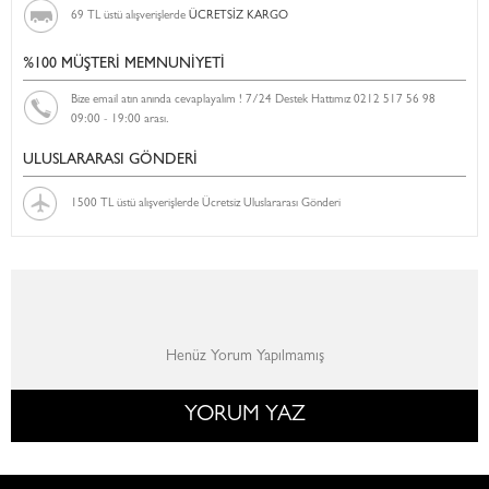
69 TL üstü alışverişlerde
ÜCRETSİZ KARGO
%100 MÜŞTERİ MEMNUNİYETİ
Bize email atın anında cevaplayalım ! 7/24 Destek Hattımız 0212 517 56 98
09:00 - 19:00 arası.
ULUSLARARASI GÖNDERİ
1500 TL üstü alışverişlerde Ücretsiz Uluslararası Gönderi
Henüz Yorum Yapılmamış
YORUM YAZ