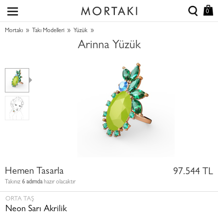
0
»
»
»
Mortakı
Takı Modelleri
Yüzük
Arinna Yüzük
Hemen Tasarla
97.544 TL
Takınız
6 adımda
hazır olacaktır
ORTA TAŞ
Neon Sarı Akrilik