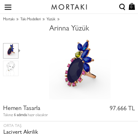
0
»
»
»
Mortakı
Takı Modelleri
Yüzük
Arinna Yüzük
Hemen Tasarla
97.666 TL
Takınız
6 adımda
hazır olacaktır
ORTA TAŞ
Lacivert Akrilik