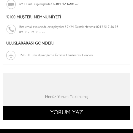
69 TL üstü alışverişlerde
ÜCRETSİZ KARGO
%100 MÜŞTERİ MEMNUNİYETİ
Bize email atın anında cevaplayalım ! 7/24 Destek Hattımız 0212 517 56 98
09:00 - 19:00 arası.
ULUSLARARASI GÖNDERİ
1500 TL üstü alışverişlerde Ücretsiz Uluslararası Gönderi
Henüz Yorum Yapılmamış
YORUM YAZ