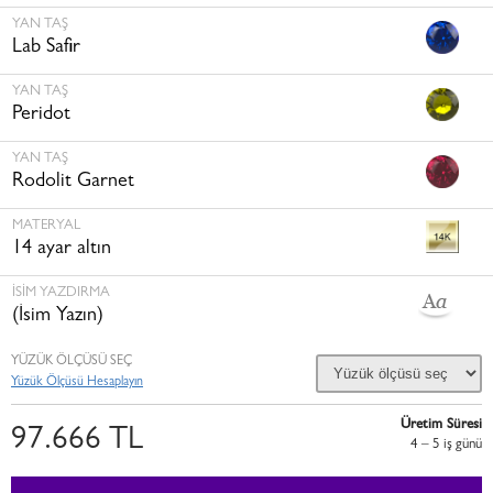
YAN TAŞ
Lab Safir
YAN TAŞ
Peridot
YAN TAŞ
Rodolit Garnet
MATERYAL
14 ayar altın
İSİM YAZDIRMA
(İsim Yazın)
YÜZÜK ÖLÇÜSÜ SEÇ
Yüzük Ölçüsü Hesaplayın
Üretim Süresi
97.666 TL
4 – 5 i̇ş günü