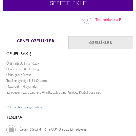
SEPETE EKLE
Tasarımlarıma Ekle
GENEL ÖZELLİKLER
ÖZELLİKLER
GENEL BAKIŞ
Ürün adı: Arinna Yüzük
Ürün kodu:
82-1wkojjj
Ürün çapı : 0 mm
Toplam ağırlığı : 9.9162 gram
Materyal : 14 ayar altın
Yarı değerli taş : Lacivert Akrilik, Lab Safir, Peridot, Rodolit Garnet
Daha fazla detay için tıklayın
TESLİMAT
Üretim Süresi: 4 – 5 İŞ GÜNÜ
detay için tıklayınız