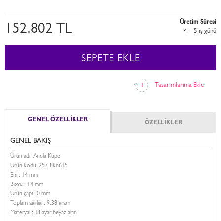
Üretim Süresi
152.802 TL
4 – 5 i̇ş günü
SEPETE EKLE
Tasarımlarıma Ekle
GENEL ÖZELLİKLER
ÖZELLİKLER
GENEL BAKIŞ
Ürün adı: Anela Küpe
Ürün kodu:
257-8kn615
Eni :
14 mm
Boyu :
14 mm
Ürün çapı : 0 mm
Toplam ağırlığı : 9.38 gram
Materyal : 18 ayar beyaz altın