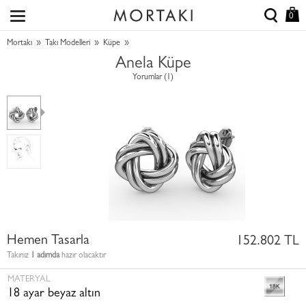
0
»
»
»
Mortakı
Takı Modelleri
Küpe
Anela Küpe
Yorumlar (1)
Hemen Tasarla
152.802 TL
Takınız
1 adımda
hazır olacaktır
MATERYAL
18 ayar beyaz altın