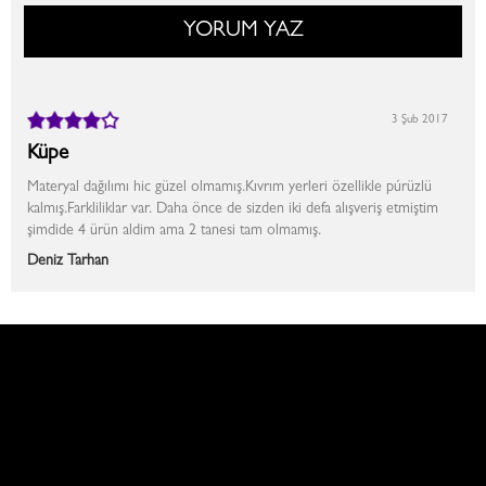
YORUM YAZ
3 Şub 2017
Küpe
Materyal dağılımı hic güzel olmamış.Kıvrım yerleri özellikle púrüzlü
kalmış.Farkliliklar var. Daha önce de sizden iki defa alışveriş etmiştim
şimdide 4 ürün aldim ama 2 tanesi tam olmamış.
Deniz Tarhan