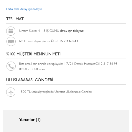
Daha fazla detay için tıklayın
TESLİMAT
Üretim Süresi: 4 – 5 İŞ GÜNÜ
detay için tıklayınız
69 TL üstü alışverişlerde
ÜCRETSİZ KARGO
%100 MÜŞTERİ MEMNUNİYETİ
Bize email atın anında cevaplayalım ! 7/24 Destek Hattımız 0212 517 56 98
09:00 - 19:00 arası.
ULUSLARARASI GÖNDERİ
1500 TL üstü alışverişlerde Ücretsiz Uluslararası Gönderi
Yorumlar (1)