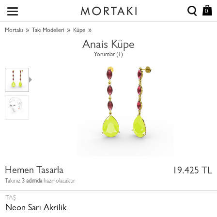
0
»
»
»
Mortakı
Takı Modelleri
Küpe
Anais Küpe
Yorumlar (1)
Hemen Tasarla
19.425 TL
Takınız
3 adımda
hazır olacaktır
TAŞ
Neon Sarı Akrilik