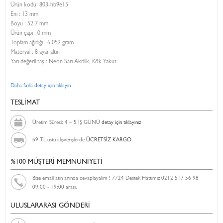
Ürün kodu:
803-hb9e15
Eni :
13 mm
Boyu :
52.7 mm
Ürün çapı : 0 mm
Toplam ağırlığı : 6.052 gram
Materyal : 8 ayar altın
Yarı değerli taş : Neon Sarı Akrilik, Kök Yakut
Daha fazla detay için tıklayın
TESLİMAT
Üretim Süresi: 4 – 5 İŞ GÜNÜ
detay için tıklayınız
69 TL üstü alışverişlerde
ÜCRETSİZ KARGO
%100 MÜŞTERİ MEMNUNİYETİ
Bize email atın anında cevaplayalım ! 7/24 Destek Hattımız 0212 517 56 98
09:00 - 19:00 arası.
ULUSLARARASI GÖNDERİ