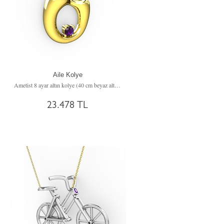
Aile Kolye
incir)
Ametist 8 ayar altın kolye (40 cm beyaz altın rolo zincir)
23.478 TL