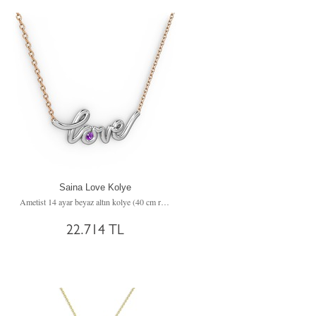
Saina Love Kolye
incir)
Ametist 14 ayar beyaz altın kolye (40 cm rose altın rolo zincir)
22.714 TL