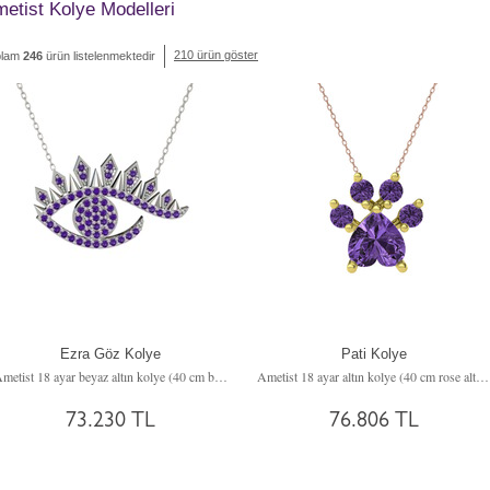
etist Kolye Modelleri
210 ürün göster
plam
246
ürün listelenmektedir
Ezra Göz Kolye
Pati Kolye
Ametist 18 ayar beyaz altın kolye (40 cm beyaz altın rolo zincir)
Ametist 18 ayar altın kolye (40 cm rose altın rolo zincir)
73.230 TL
76.806 TL