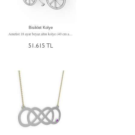
Bisiklet Kolye
incir)
Ametist 18 ayar beyaz altın kolye (40 cm altın rolo zincir)
51.615 TL