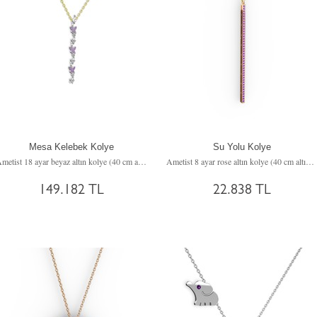
Mesa Kelebek Kolye
Su Yolu Kolye
Ametist 18 ayar beyaz altın kolye (40 cm altın rolo zincir)
Ametist 8 ayar rose altın kolye (40 cm altın rolo zincir)
149.182 TL
22.838 TL