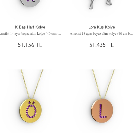
K Baş Harf Kolye
Lora Kuş Kolye
Ametist 14 ayar beyaz altın kolye (40 cm rose altın rolo zincir)
Ametist 18 ayar beyaz altın kolye (40 cm beyaz altın rolo z
51.156 TL
51.435 TL