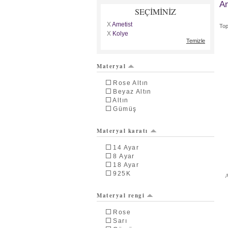
Am
SEÇİMİNİZ
X
Ametist
To
X
Kolye
Temizle
Materyal
Rose Altın
Beyaz Altın
Altın
Gümüş
Materyal karatı
14 Ayar
8 Ayar
18 Ayar
925K
Materyal rengi
Rose
Sarı