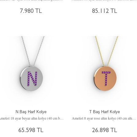
7.980 TL
85.112 TL
N Baş Harf Kolye
T Baş Harf Kolye
Ametist 18 ayar beyaz altın kolye (40 cm beyaz altın rolo zincir)
Ametist 8 ayar rose altın kolye (40 cm altın rolo zincir)
65.598 TL
26.898 TL