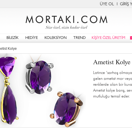
ÜYE OL
GİRİŞ 
BİLEZİK
HEDİYE
KOLEKSİYON
TREND
KİŞİYE ÖZEL ÜRETİM
etist Kolye
Ametist Kolye
Latince ‘sarhoş olmay
gelen ametist mor vey
renklerde olan bir kuva
Ametist kolye barış, se
mutluluğu temsil eder.