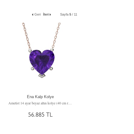
Geri
İleri
Sayfa
5
/ 11
Ena Kalp Kolye
Ametist 14 ayar beyaz altın kolye (40 cm rose altın rolo zincir)
56.885 TL