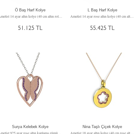
Ö Baş Harf Kolye
L Baş Harf Kolye
Ametist 14 ayar altın kolye (40 cm altın rolo zincir)
Ametist 14 ayar rose altın kolye (40 cm altın rolo zincir)
51.125 TL
55.425 TL
Surya Kelebek Kolye
Nina Taşlı Çiçek Kolye
Ametist 925 ayar rose altın kaplama gümüş kolye (40 cm beyaz altın rolo zincir)
Ametist 18 ayar altın kolye (40 cm rose altın rolo zincir)