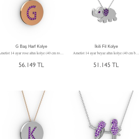
G Baş Harf Kolye
İkili Fil Kolye
Ametist 14 ayar rose altın kolye (40 cm rose altın rolo zincir)
Ametist 14 ayar beyaz altın kolye (40 cm beyaz altın rolo z
56.149 TL
51.145 TL