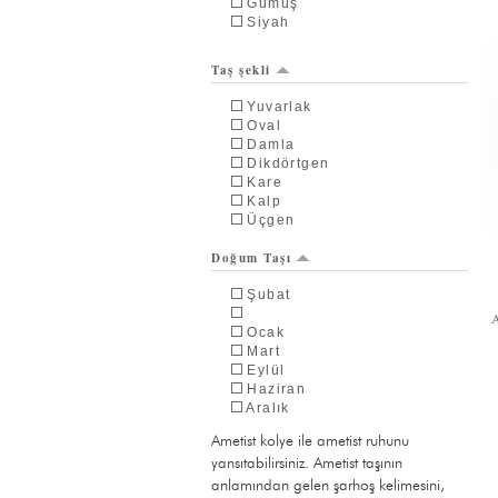
Gümüş
Siyah
Taş şekli
Yuvarlak
Oval
Damla
Dikdörtgen
Kare
Kalp
Üçgen
Doğum Taşı
Şubat
Ocak
Mart
Eylül
Haziran
Aralık
Kasım
Ametist kolye ile ametist ruhunu
Ağustos
yansıtabilirsiniz. Ametist taşının
Nisan
Temmuz
anlamından gelen şarhoş kelimesini,