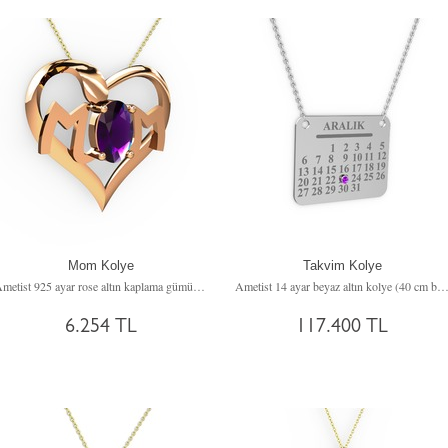
Mom Kolye
Takvim Kolye
Ametist 925 ayar rose altın kaplama gümüş kolye (40 cm gümüş rolo zincir)
Ametist 14 ayar beyaz altın kolye (40 cm beyaz altın rolo z
6.254 TL
117.400 TL