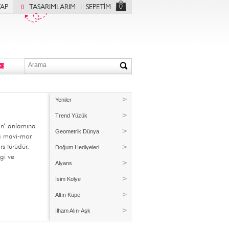
0
YAP
TASARIMLARIM
SEPETİM
0
Yeniler
Trend Yüzük
an’ anlamına
Geometrik Dünya
a mavi-mor
rs türüdür.
Doğum Hediyeleri
vgi ve
Alyans
İsim Kolye
Altın Küpe
İlham Alın-Aşk
Kişiye Özel Üretim