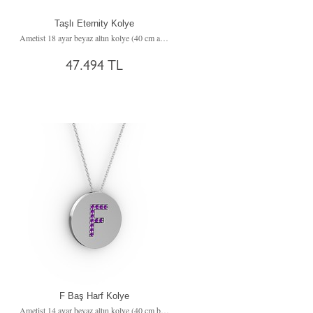
Taşlı Eternity Kolye
Ametist 18 ayar beyaz altın kolye (40 cm altın rolo zincir)
47.494 TL
F Baş Harf Kolye
Ametist 14 ayar beyaz altın kolye (40 cm beyaz altın rolo zincir)