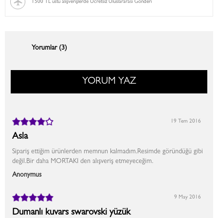
1500 TL üstü alışverişlerde Ücretsiz Uluslararası Gönderi
Yorumlar (3)
YORUM YAZ
19 Tem 2016
Asla
Sipariş ettiğim ürünlerden memnun kalmadım.Resimde göründüğü gibi
değil.Bir daha MORTAKI den alışveriş etmeyeceğim.
Anonymus
9 May 2016
Dumanlı kuvars swarovski yüzük