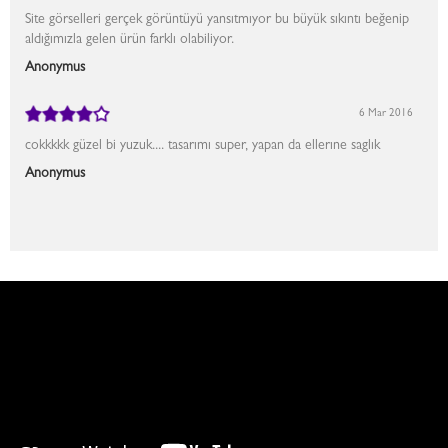
Site görselleri gerçek görüntüyü yansıtmıyor bu büyük sıkıntı beğenip
aldığımızla gelen ürün farklı olabiliyor.
Anonymus
6 Mar 2016
cokkkkk güzel bi yuzuk.... tasarımı super, yapan da ellerıne saglık
Anonymus