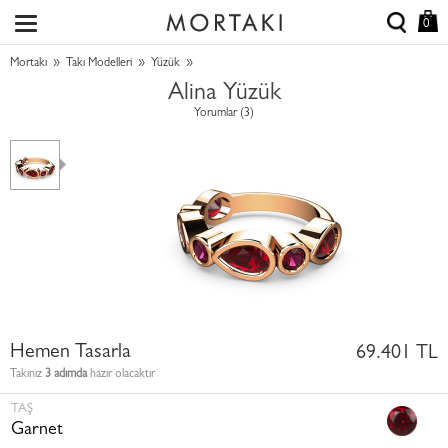
0
»
»
»
Mortakı
Takı Modelleri
Yüzük
Alina Yüzük
Yorumlar (3)
Hemen Tasarla
69.401 TL
Takınız
3 adımda
hazır olacaktır
TAŞ
Garnet