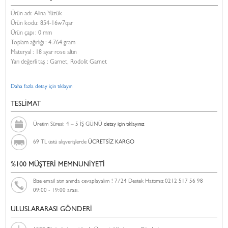
Ürün adı: Alina Yüzük
Ürün kodu:
854-16w7qar
Ürün çapı : 0 mm
Toplam ağırlığı : 4.764 gram
Materyal : 18 ayar rose altın
Yarı değerli taş : Garnet, Rodolit Garnet
Daha fazla detay için tıklayın
TESLİMAT
Üretim Süresi: 4 – 5 İŞ GÜNÜ
detay için tıklayınız
69 TL üstü alışverişlerde
ÜCRETSİZ KARGO
%100 MÜŞTERİ MEMNUNİYETİ
Bize email atın anında cevaplayalım ! 7/24 Destek Hattımız 0212 517 56 98
09:00 - 19:00 arası.
ULUSLARARASI GÖNDERİ