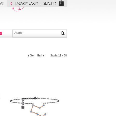
0
YAP
TASARIMLARIM
SEPETİM
0
Geri
İleri
Sayfa
19
/ 38