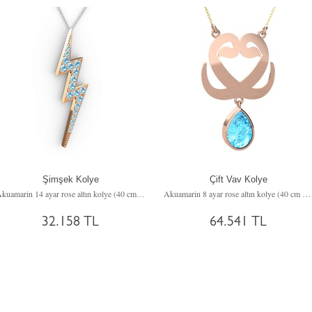
Şimşek Kolye
Çift Vav Kolye
Akuamarin 14 ayar rose altın kolye (40 cm beyaz altın rolo zincir)
Akuamarin 8 ayar rose altın kolye (40 cm altın rolo zincir)
32.158 TL
64.541 TL