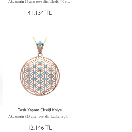
Akuamarin 14 ayar rose altın bilezik (40 cm beyaz altın rolo zincir)
41.134 TL
Taşlı Yaşam Çiçeği Kolye
yüzük
Akuamarin 925 ayar rose altın kaplama gümüş kolye (40 cm altın rolo zincir)
12.146 TL