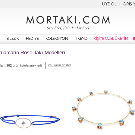
ÜYE OL
GİRİŞ 
BİLEZİK
HEDİYE
KOLEKSİYON
TREND
KİŞİYE ÖZEL ÜRETİM
uamarin Rose Takı Modelleri
210 ürün göster
plam
902
ürün listelenmektedir