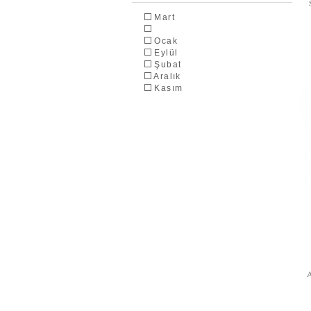
Mart
Ocak
Eylül
Şubat
Aralık
Kasım
Ağustos
Haziran
Nisan
Temmuz
Mayıs