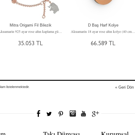
Mitra Origami Fil Bilezik
D Baş Harf Kolye
Akuamarin 925 ayar rose altın kaplama gümüş bilezik
Akuamarin 18 ayar rose altın kolye (40 cm rose altın rolo z
35.053 TL
66.589 TL
plam
listelenmektedir.
« Geri Dön
ım
Takı Dünyası
Kurumsal