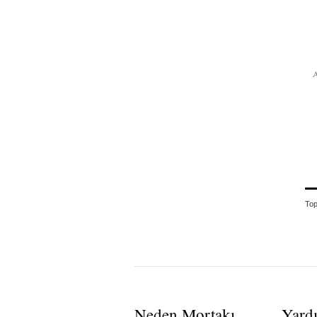
To
Neden Mortakı
Yard