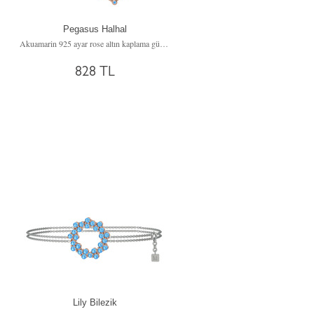
Pegasus Halhal
Akuamarin 925 ayar rose altın kaplama gümüş bilezik (20 cm gümüş rolo zincir)
828 TL
Lily Bilezik