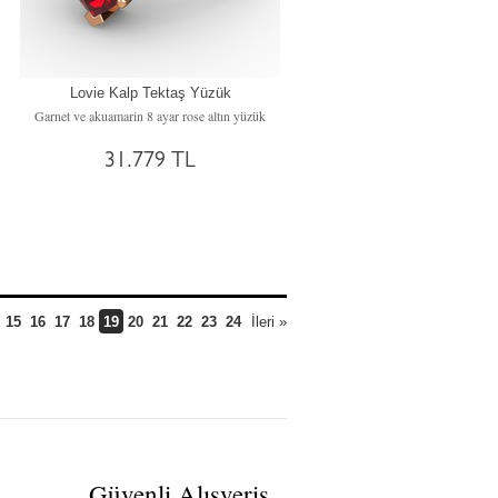
Lovie Kalp Tektaş Yüzük
incir)
Garnet ve akuamarin 8 ayar rose altın yüzük
31.779 TL
15
16
17
18
19
20
21
22
23
24
İleri »
Güvenli Alışveriş