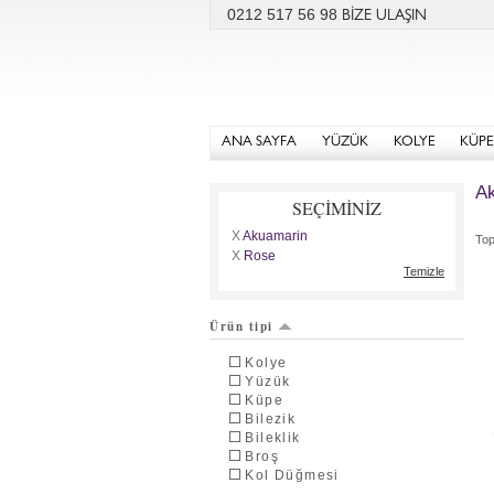
0212 517 56 98
BİZE ULAŞIN
ANA SAYFA
YÜZÜK
KOLYE
KÜPE
Ak
SEÇİMİNİZ
X
Akuamarin
To
X
Rose
Temizle
Ürün tipi
Kolye
Yüzük
Küpe
Bilezik
Bileklik
Broş
Kol Düğmesi