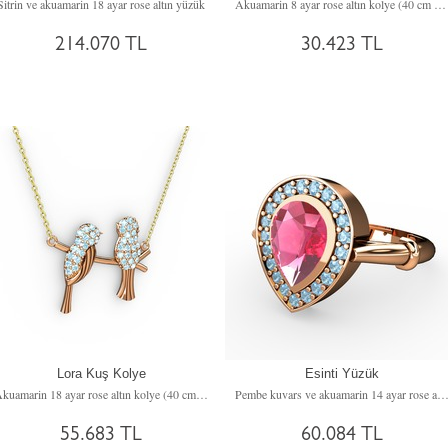
Sitrin ve akuamarin 18 ayar rose altın yüzük
Akuamarin 8 ayar rose altın kolye (40 cm rose altın rolo zincir)
214.070 TL
30.423 TL
Lora Kuş Kolye
Esinti Yüzük
Akuamarin 18 ayar rose altın kolye (40 cm altın rolo zincir)
Pembe kuvars ve akuamarin 14 ayar rose altın 
55.683 TL
60.084 TL