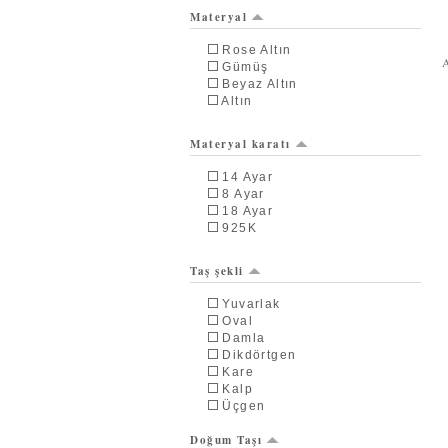
Materyal
Rose Altın
Gümüş
Beyaz Altın
Altın
Materyal karatı
14 Ayar
8 Ayar
18 Ayar
925K
Taş şekli
Yuvarlak
Oval
Damla
Dikdörtgen
Kare
Kalp
Üçgen
Doğum Taşı