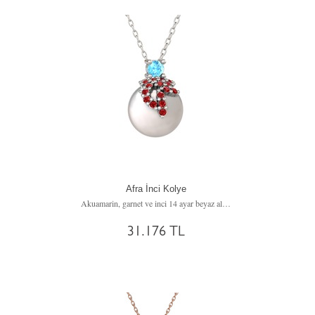
Afra İnci Kolye
Akuamarin, garnet ve inci 14 ayar beyaz altın kolye (40 cm beyaz altın rolo zincir)
31.176 TL