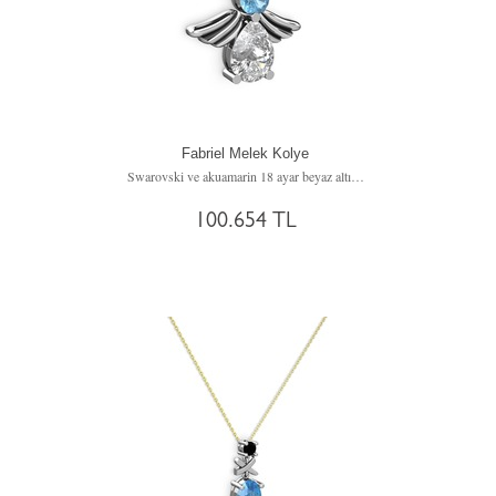
Fabriel Melek Kolye
Swarovski ve akuamarin 18 ayar beyaz altın kolye (40 cm rose altın rolo zincir)
100.654 TL