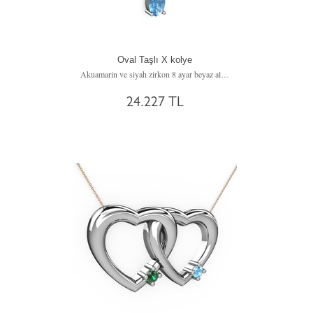
Oval Taşlı X kolye
Akuamarin ve siyah zirkon 8 ayar beyaz altın kolye (40 cm altın rolo zincir)
24.227 TL