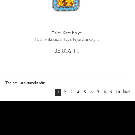
Esinti Kare Kolye
Sitrin ve akuamarin 8 ayar beyaz altın kolye (40 cm rose altın rolo zincir)
28.826 TL
Toplam
listelenmektedir.
İleri
1
2
3
4
5
6
7
8
9
10