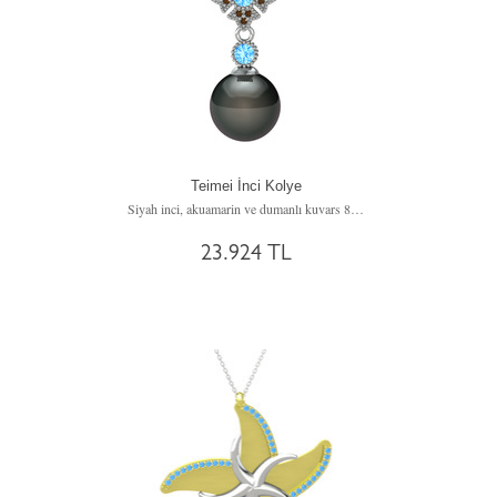
Teimei İnci Kolye
Siyah inci, akuamarin ve dumanlı kuvars 8 ayar beyaz altın kolye (40 cm gümüş rolo zincir)
23.924 TL