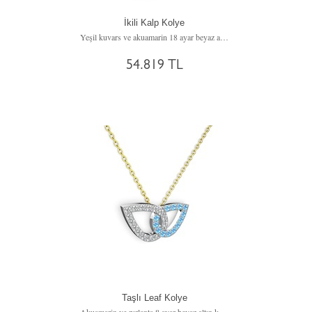
İkili Kalp Kolye
Yeşil kuvars ve akuamarin 18 ayar beyaz altın kolye (40 cm rose altın rolo zincir)
54.819 TL
Taşlı Leaf Kolye