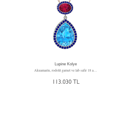
Lupine Kolye
Akuamarin, rodolit garnet ve lab safir 18 ayar beyaz altın kolye (40 cm rose altın rolo zincir)
113.030 TL