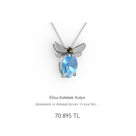
Elisa Kelebek Kolye
Akuamarin ve dumanlı kuvars 14 ayar beyaz altın kolye (40 cm beyaz altın rolo zincir)
70.895 TL