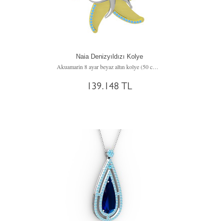
Naia Denizyıldızı Kolye
Akuamarin 8 ayar beyaz altın kolye (50 cm beyaz altın rolo zincir)
139.148 TL