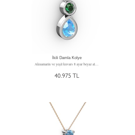
İkili Damla Kolye
Akuamarin ve yeşil kuvars 8 ayar beyaz altın kolye (40 cm beyaz altın rolo zincir)
40.975 TL