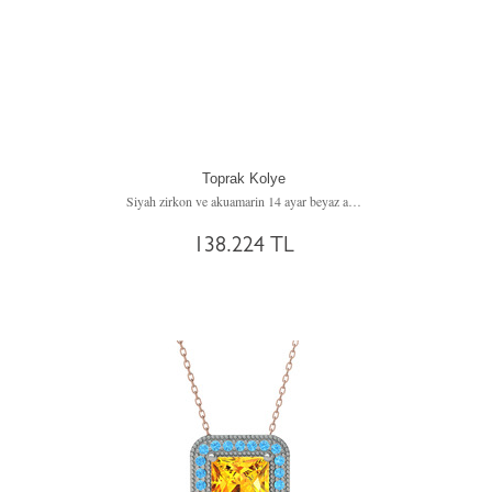
Toprak Kolye
Siyah zirkon ve akuamarin 14 ayar beyaz altın kolye (40 cm rose altın rolo zincir)
138.224 TL