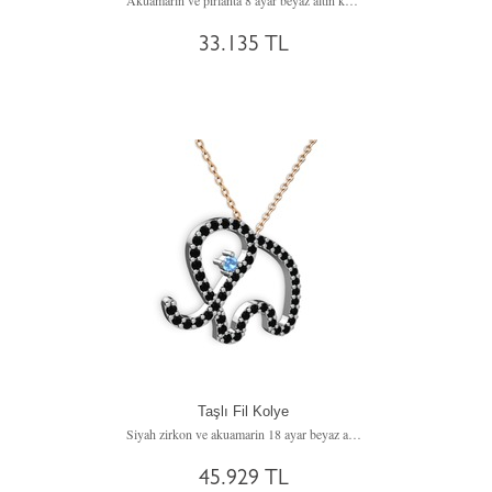
Akuamarin ve pırlanta 8 ayar beyaz altın kolye (0.154 karat, 40 cm altın rolo zincir)
33.135 TL
Taşlı Fil Kolye
Siyah zirkon ve akuamarin 18 ayar beyaz altın kolye (40 cm rose altın rolo zincir)
45.929 TL