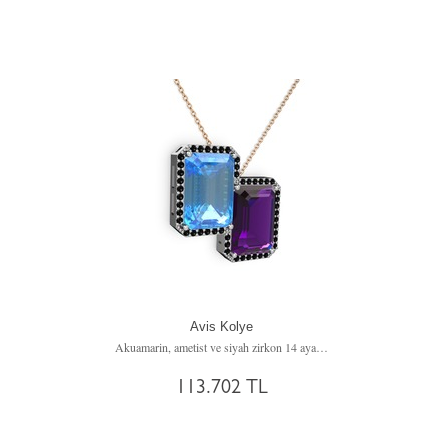
Avis Kolye
Akuamarin, ametist ve siyah zirkon 14 ayar beyaz altın kolye (40 cm rose altın rolo zincir)
113.702 TL