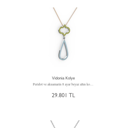
Vidonia Kolye
Peridot ve akuamarin 8 ayar beyaz altın kolye (40 cm rose altın rolo zincir)
29.801 TL