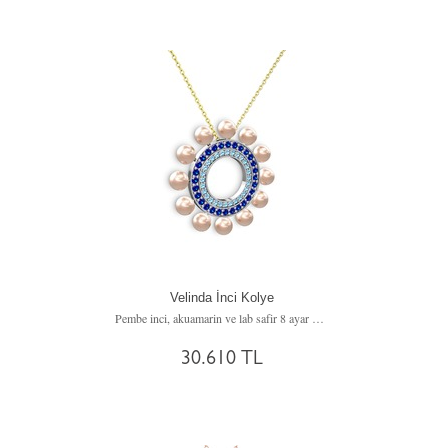
Velinda İnci Kolye
Pembe inci, akuamarin ve lab safir 8 ayar beyaz altın kolye (40 cm altın rolo zincir)
30.610 TL