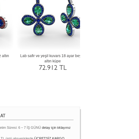
tın
Sitrin ve siyah zirkon 8 ayar rose altın küpe
Beyaz zirkon ve lab safir 8 ayar 
26.617 TL
26.740 TL
MAT
etim Süresi: 6 – 7 İŞ GÜNÜ
detay için tıklayınız
 TL üstü alışverişlerde
ÜCRETSİZ KARGO