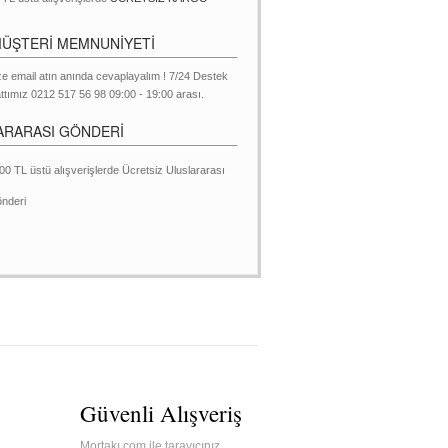
MÜŞTERİ MEMNUNİYETİ
ze email atın anında cevaplayalım ! 7/24 Destek
ttımız 0212 517 56 98 09:00 - 19:00 arası.
ARARASI GÖNDERİ
00 TL üstü alışverişlerde Ücretsiz Uluslararası
nderi
Güvenli Alışveriş
Mortakı.com ile tarayıcınız