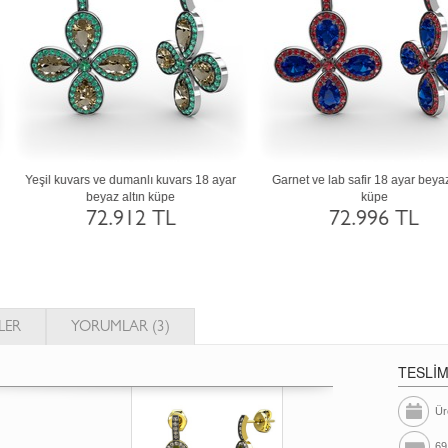
etist ve rodolit garnet 18 ayar altın küpe
Yeşil kuvars ve rodolit garnet 18 ayar al
küpe
72.912 TL
72.912 TL
LER
YORUMLAR (3)
TESLİ
Ür
69