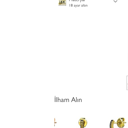
Materyal
18 ayar altın
İlham Alın