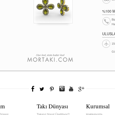
%100 
Bi
Ha
ULUSL
15
Gö
ım
Takı Dünyası
Kurumsal
Süresi
Takınız Nasıl Üretiliyor?
Hakkımızda