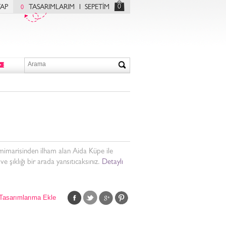
0
YAP
TASARIMLARIM
SEPETİM
0
mimarisinden ilham alan Aida Küpe ile
ve şıklığı bir arada yansıtıcaksınız.
Detaylı
Tasarımlarıma Ekle