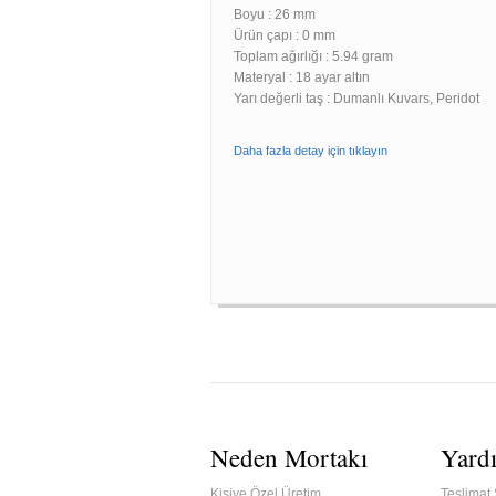
Boyu :
26 mm
Ürün çapı : 0 mm
Toplam ağırlığı : 5.94 gram
Materyal : 18 ayar altın
Yarı değerli taş : Dumanlı Kuvars, Peridot
Daha fazla detay için tıklayın
Neden Mortakı
Yard
Kişiye Özel Üretim
Teslimat 