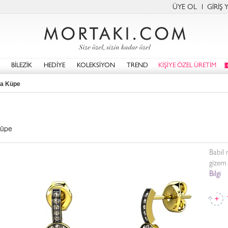
ÜYE OL
GİRİŞ 
BİLEZİK
HEDİYE
KOLEKSİYON
TREND
KİŞİYE ÖZEL ÜRETİM
da Küpe
küpe
Babil 
gizem 
Bilgi