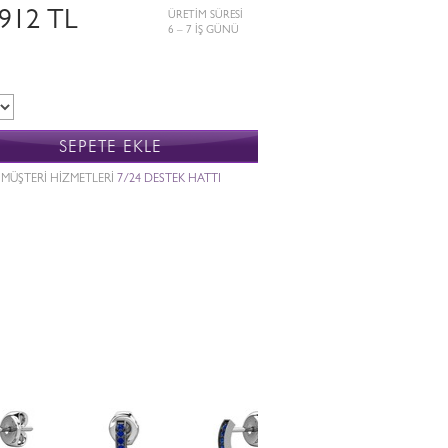
.912 TL
ÜRETİM SÜRESİ
6 – 7 İŞ GÜNÜ
SEPETE EKLE
MÜŞTERİ HİZMETLERİ
7/24 DESTEK HATTI