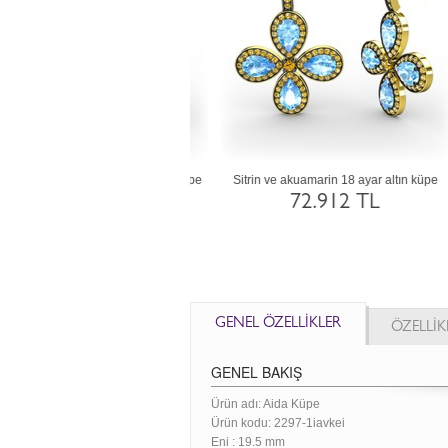
ve lab safir 18 ayar beyaz altın
Lab safir ve yeşil kuvars 18 ayar beyaz
Am
küpe
altın küpe
72.996 TL
72.912 TL
GENEL ÖZELLİKLER
ÖZELLİK
GENEL BAKIŞ
Ürün adı: Aida Küpe
Ürün kodu:
2297-1iavkei
Eni :
19.5 mm