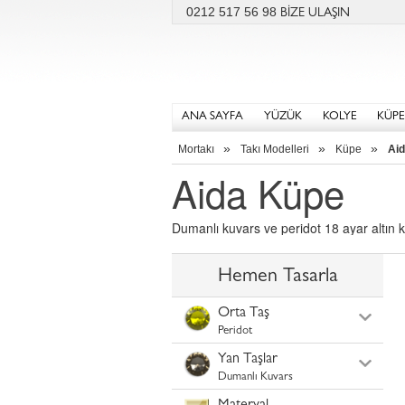
0212 517 56 98
BİZE ULAŞIN
ANA SAYFA
YÜZÜK
KOLYE
KÜPE
»
»
»
Mortakı
Takı Modelleri
Küpe
Ai
Aida Küpe
Dumanlı kuvars ve peridot 18 ayar altın 
Hemen Tasarla
Orta Taş
Peridot
Yan Taşlar
Dumanlı Kuvars