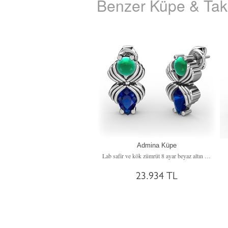
Benzer Küpe & Takı
Admina Küpe
Lab safir ve kök zümrüt 8 ayar beyaz altın küpe
23.934 TL