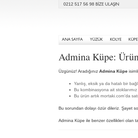
0212 517 56 98
BİZE ULAŞIN
ANA SAYFA
YÜZÜK
KOLYE
KÜPE
Admina Küpe: Ürün
Üzgünüz! Aradığınız
Admina Küpe
isiml
Yanlış, eksik ya da hatalı bir bağl
Bu kombinasyona ait stoklarımız 
Bu ürün artık mortaki.com'da satı
Bu sorundan dolayı özür dileriz. Şayet so
Admina Küpe ile benzer özellikleri olan ta