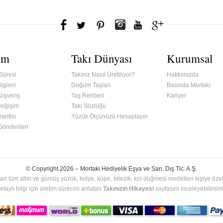
ım
Takı Dünyası
Kurumsal
Süresi
Takınız Nasıl Üretiliyor?
Hakkımızda
lgileri
Doğum Taşları
Basında Mortakı
lışveriş
Taş Rehberi
Kariyer
Değişim
Takı Sözlüğü
antisi
Yüzük Ölçünüzü Hesaplayın
 Gönderileri
© Copyright 2026 –
Mortaki Hediyelik Eşya ve San. Dış Tic. A.Ş.
an tüm altın ve gümüş yüzük, kolye, küpe, bilezik, kol düğmesi modelleri kişiye özel 
etaylı bilgi için üretim sürecini anlatan
Takınızın Hikayesi
sayfasını inceleyebilirsini