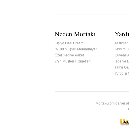
Neden Mortakı
Yard
Kişiye Özel Üretim
Teslimat 
%100 Müşteri Memnuniyeti
İletişim Bi
Özel Hediye Paketi
Güvenli A
7/24 Müşteri Hizmetleri
İade ve 
Tamir Gar
ified & Secured Godaddy
Yurt dışı
Mortakı.com da yer al
D