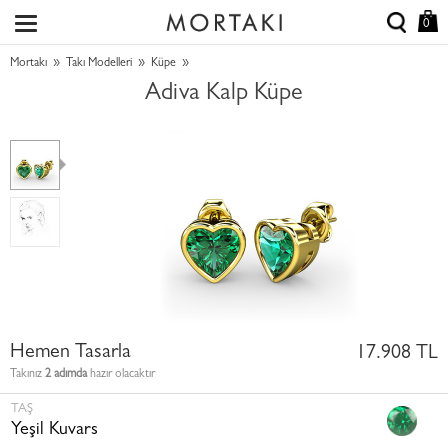
0
»
»
»
Mortakı
Takı Modelleri
Küpe
Adiva Kalp Küpe
Hemen Tasarla
17.908 TL
Takınız
2 adımda
hazır olacaktır
TAŞ
Yeşil Kuvars