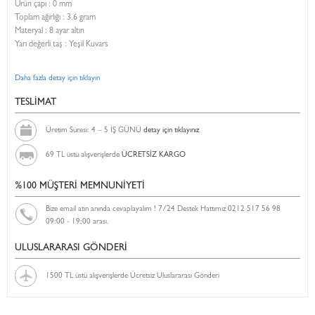
Ürün çapı : 0 mm
Toplam ağırlığı : 3.6 gram
Materyal : 8 ayar altın
Yarı değerli taş : Yeşil Kuvars
Daha fazla detay için tıklayın
TESLİMAT
Üretim Süresi: 4 – 5 İŞ GÜNÜ
detay için tıklayınız
69 TL üstü alışverişlerde
ÜCRETSİZ KARGO
%100 MÜŞTERİ MEMNUNİYETİ
Bize email atın anında cevaplayalım ! 7/24 Destek Hattımız 0212 517 56 98
09:00 - 19:00 arası.
ULUSLARARASI GÖNDERİ
1500 TL üstü alışverişlerde Ücretsiz Uluslararası Gönderi