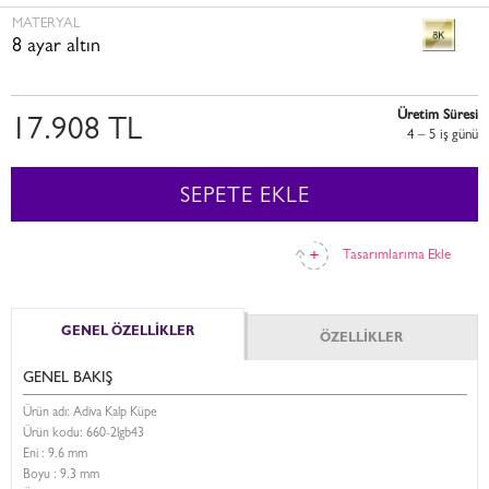
MATERYAL
8 ayar altın
Üretim Süresi
17.908 TL
4 – 5 i̇ş günü
SEPETE EKLE
Tasarımlarıma Ekle
GENEL ÖZELLİKLER
ÖZELLİKLER
GENEL BAKIŞ
Ürün adı: Adiva Kalp Küpe
Ürün kodu:
660-2lgb43
Eni :
9.6 mm
Boyu :
9.3 mm