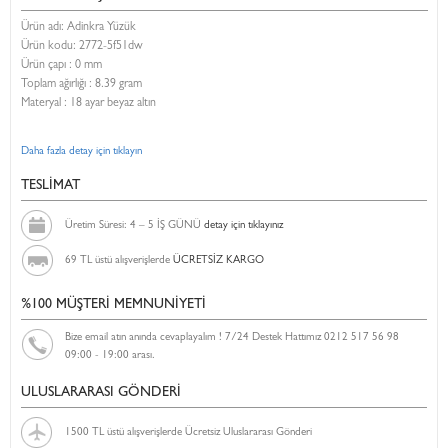
Ürün adı: Adinkra Yüzük
Ürün kodu:
2772-5f51dw
Ürün çapı : 0 mm
Toplam ağırlığı : 8.39 gram
Materyal : 18 ayar beyaz altın
Daha fazla detay için tıklayın
TESLİMAT
Üretim Süresi: 4 – 5 İŞ GÜNÜ
detay için tıklayınız
69 TL üstü alışverişlerde
ÜCRETSİZ KARGO
%100 MÜŞTERİ MEMNUNİYETİ
Bize email atın anında cevaplayalım ! 7/24 Destek Hattımız 0212 517 56 98
09:00 - 19:00 arası.
ULUSLARARASI GÖNDERİ
1500 TL üstü alışverişlerde Ücretsiz Uluslararası Gönderi