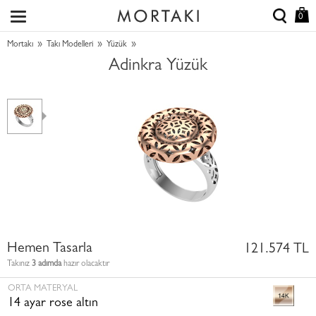
0
»
»
»
Mortakı
Takı Modelleri
Yüzük
Adinkra Yüzük
Hemen Tasarla
121.574 TL
Takınız
3 adımda
hazır olacaktır
ORTA MATERYAL
14 ayar rose altın