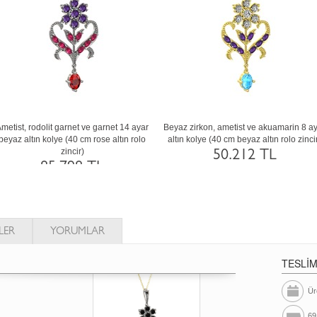
arnet 8 ayar rose
Beyaz zirkon, ametist ve yeşil kuvars 14
Beyaz zirkon, akua
 rolo zincir)
ayar rose altın kolye (40 cm beyaz altın
beyaz altın kolye (
rolo zincir)
TL
42.
85.751 TL
LER
YORUMLAR
TESLİ
Ür
69