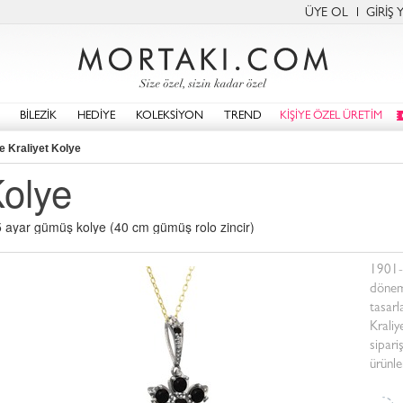
ÜYE OL
GİRİŞ 
BİLEZİK
HEDİYE
KOLEKSİYON
TREND
KİŞİYE ÖZEL ÜRETİM
e Kraliyet Kolye
Kolye
25 ayar gümüş kolye (40 cm gümüş rolo zincir)
1901-1
dönemi
tasar
Kraliy
sipari
ürünle