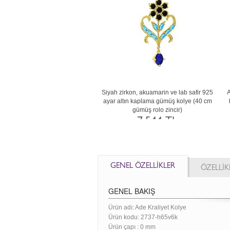
in 8 ayar
Lab safir, siyah zirkon ve rodolit garnet 925
Yeşil kuvars, lab safir ve g
 zincir)
ayar altın kaplama gümüş kolye (40 cm
altın kolye (40 cm gümüş
gümüş rolo zincir)
42.258 
7.565 TL
GENEL ÖZELLİKLER
ÖZELLİK
GENEL BAKIŞ
Ürün adı: Ade Kraliyet Kolye
Ürün kodu:
2737-h65v6k
Ürün çapı : 0 mm