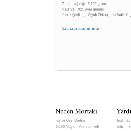
Toplam ağırlığı : 5.792 gram
Materyal : 925 ayar gümüş
Yarı değerli taş : Siyah Zirkon, Lab Safir, Ye
Daha fazla detay için tıklayın
Neden Mortakı
Yard
Kişiye Özel Üretim
Teslimat 
%100 Müşteri Memnuniyeti
İletişim Bi