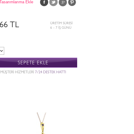
Tasarımlarıma Ekle
566 TL
ÜRETİM SÜRESİ
6 – 7 İŞ GÜNÜ
SEPETE EKLE
MÜŞTERİ HİZMETLERİ
7/24 DESTEK HATTI