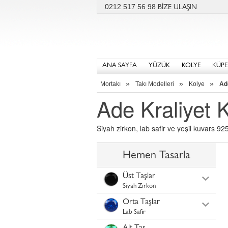
0212 517 56 98
BİZE ULAŞIN
ANA SAYFA
YÜZÜK
KOLYE
KÜPE
»
»
»
Mortakı
Takı Modelleri
Kolye
Ad
Ade Kraliyet 
Siyah zirkon, lab safir ve yeşil kuvars 9
Hemen Tasarla
Üst Taşlar
Siyah Zirkon
Orta Taşlar
Lab Safir