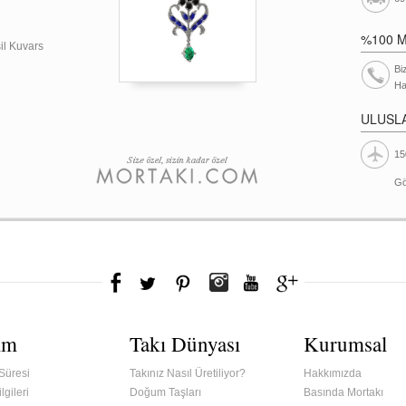
%100 
şil Kuvars
Bi
Ha
ULUSL
15
Gö
ım
Takı Dünyası
Kurumsal
Süresi
Takınız Nasıl Üretiliyor?
Hakkımızda
lgileri
Doğum Taşları
Basında Mortakı