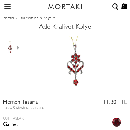
0
»
»
»
Mortakı
Takı Modelleri
Kolye
Ade Kraliyet Kolye
Hemen Tasarla
11.301 TL
Takınız
5 adımda
hazır olacaktır
ÜST TAŞLAR
Garnet