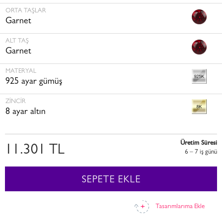
ORTA TAŞLAR
Garnet
ALT TAŞ
Garnet
MATERYAL
925 ayar gümüş
ZINCIR
8 ayar altın
Üretim Süresi
11.301 TL
6 – 7 i̇ş günü
SEPETE EKLE
Tasarımlarıma Ekle