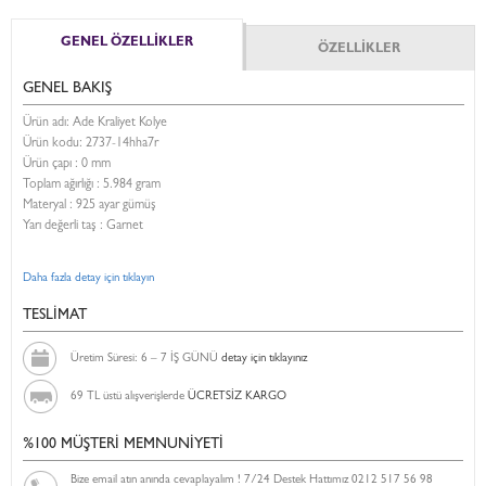
GENEL ÖZELLİKLER
ÖZELLİKLER
GENEL BAKIŞ
Ürün adı: Ade Kraliyet Kolye
Ürün kodu:
2737-14hha7r
Ürün çapı : 0 mm
Toplam ağırlığı : 5.984 gram
Materyal : 925 ayar gümüş
Yarı değerli taş : Garnet
Daha fazla detay için tıklayın
TESLİMAT
Üretim Süresi: 6 – 7 İŞ GÜNÜ
detay için tıklayınız
69 TL üstü alışverişlerde
ÜCRETSİZ KARGO
%100 MÜŞTERİ MEMNUNİYETİ
Bize email atın anında cevaplayalım ! 7/24 Destek Hattımız 0212 517 56 98