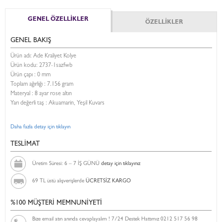
GENEL ÖZELLİKLER
ÖZELLİKLER
GENEL BAKIŞ
Ürün adı: Ade Kraliyet Kolye
Ürün kodu:
2737-1sazfwb
Ürün çapı : 0 mm
Toplam ağırlığı : 7.156 gram
Materyal : 8 ayar rose altın
Yarı değerli taş : Akuamarin, Yeşil Kuvars
Daha fazla detay için tıklayın
TESLİMAT
Üretim Süresi: 6 – 7 İŞ GÜNÜ
detay için tıklayınız
69 TL üstü alışverişlerde
ÜCRETSİZ KARGO
%100 MÜŞTERİ MEMNUNİYETİ
Bize email atın anında cevaplayalım ! 7/24 Destek Hattımız 0212 517 56 98