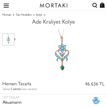
0
»
»
»
Mortakı
Takı Modelleri
Kolye
Ade Kraliyet Kolye
Hemen Tasarla
46.636 TL
Takınız
5 adımda
hazır olacaktır
ÜST TAŞLAR
Akuamarin