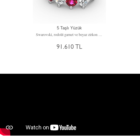
5 Taşlı Yüzük
Swarovski, rodolit garnet ve beyaz zirkon 18 ayar beyaz altın yüzük
91.610 TL