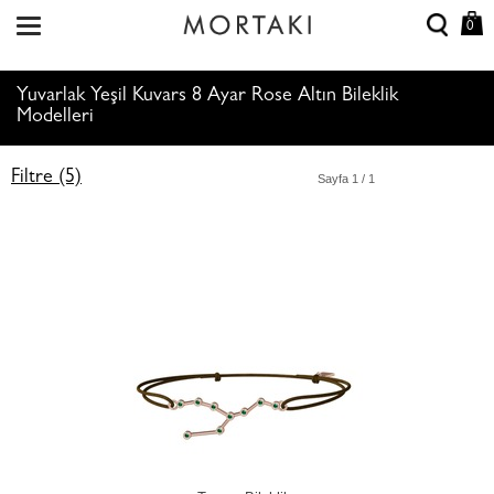
0
Yuvarlak Yeşil Kuvars 8 Ayar Rose Altın Bileklik
Modelleri
Filtre (5)
Sayfa
1
/ 1