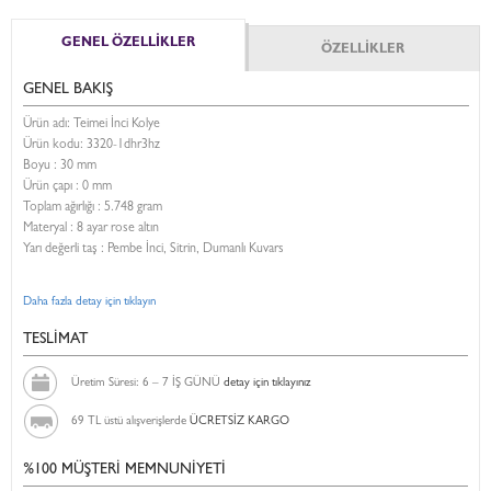
GENEL ÖZELLİKLER
ÖZELLİKLER
GENEL BAKIŞ
Ürün adı: Teimei İnci Kolye
Ürün kodu:
3320-1dhr3hz
Boyu :
30 mm
Ürün çapı : 0 mm
Toplam ağırlığı : 5.748 gram
Materyal : 8 ayar rose altın
Yarı değerli taş : Pembe İnci, Sitrin, Dumanlı Kuvars
Daha fazla detay için tıklayın
TESLİMAT
Üretim Süresi: 6 – 7 İŞ GÜNÜ
detay için tıklayınız
69 TL üstü alışverişlerde
ÜCRETSİZ KARGO
%100 MÜŞTERİ MEMNUNİYETİ