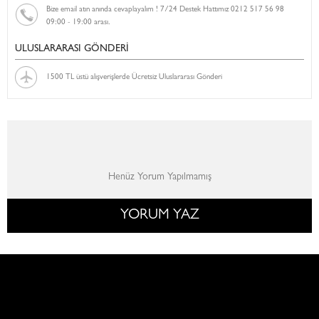
Bize email atın anında cevaplayalım ! 7/24 Destek Hattımız 0212 517 56 98
09:00 - 19:00 arası.
ULUSLARARASI GÖNDERİ
1500 TL üstü alışverişlerde Ücretsiz Uluslararası Gönderi
Henüz Yorum Yapılmamış
YORUM YAZ