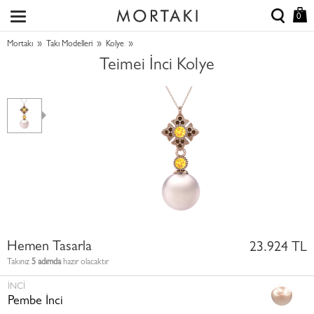
0
»
»
»
Mortakı
Takı Modelleri
Kolye
Teimei İnci Kolye
Hemen Tasarla
23.924 TL
Takınız
5 adımda
hazır olacaktır
İNCI
Pembe İnci