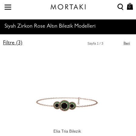
0
Siyah Zirkon Rose Altın Bilezik Modelleri
Filtre (3)
Sayfa
1
/ 3
İleri
Elia Tria Bilezik