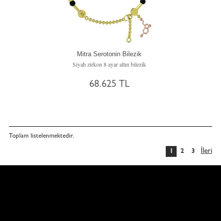
Mitra Serotonin Bilezik
Siyah zirkon 8 ayar altın bilezik
68.625 TL
Toplam
listelenmektedir.
İleri
1
2
3